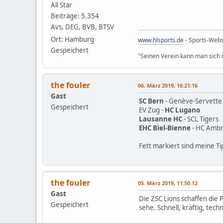
All Star
Beiträge: 5.354
Avs, DEG, BVB, BTSV
Ort: Hamburg
www.hlsports.de
- Sports-Web
Gespeichert
"Seinen Verein kann man sich n
the fouler
06. März 2019, 16:21:16
Gast
SC Bern
- Genève-Servette
Gespeichert
EV Zug -
HC Lugano
Lausanne HC
- SCL Tigers
EHC Biel-Bienne
- HC Ambri
Fett markiert sind meine Ti
the fouler
05. März 2019, 11:50:12
Gast
Die ZSC Lions schaffen die 
Gespeichert
sehe. Schnell, kräftig, tec