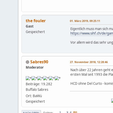
the fouler
01. März 2019, 09:25:11
Gast
Eigentlich muss man sich m
Gespeichert
https://www.sihf.ch/de/ga
Vor allem wird das sehr un
Sabres90
27. November 2018, 12:28:46
Moderator
Nach über 22 Jahren geht ei
ersten Mal seit 1993 die Pl
HCD ohne Del Curto - komi
Beiträge: 19.282
Buffalo Sabres
Ort: BaWü
Gespeichert
1
...
3
4
Seiten
5
NACH OBEN