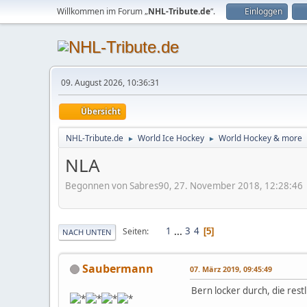
Willkommen im Forum „
NHL-Tribute.de
“.
Einloggen
09. August 2026, 10:36:31
Übersicht
NHL-Tribute.de
World Ice Hockey
World Hockey & more
►
►
NLA
Begonnen von Sabres90, 27. November 2018, 12:28:46
1
...
3
4
Seiten
5
NACH UNTEN
Saubermann
07. März 2019, 09:45:49
Bern locker durch, die rest