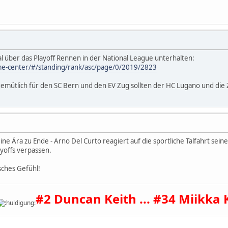
al über das Playoff Rennen in der National League unterhalten:
me-center/#/standing/rank/asc/page/0/2019/2823
gemütlich für den SC Bern und den EV Zug sollten der HC Lugano und die Z
ne Ära zu Ende - Arno Del Curto reagiert auf die sportliche Talfahrt sei
ayoffs verpassen.
sches Gefühl!
#2 Duncan Keith ... #34 Miikka 