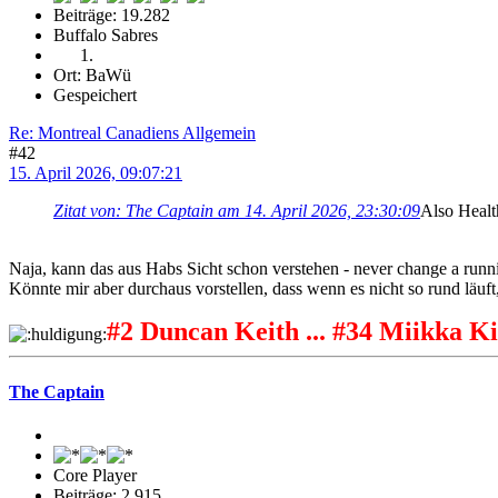
Beiträge: 19.282
Buffalo Sabres
Ort: BaWü
Gespeichert
Re: Montreal Canadiens Allgemein
#42
15. April 2026, 09:07:21
Zitat von: The Captain am 14. April 2026, 23:30:09
Also Health
Naja, kann das aus Habs Sicht schon verstehen - never change a run
Könnte mir aber durchaus vorstellen, dass wenn es nicht so rund läuft
#2 Duncan Keith ... #34 Miikka Ki
The Captain
Core Player
Beiträge: 2.915