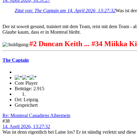
14. April 2026, 16:51:27
Zitat von: The Captain am 14. April 2026, 13:27:32
Was ist den
Der ist soweit gesund, trainiert mit dem Team, reist mit dem Team - a
Glaube kaum, dass er in Montreal bleibt.
#2 Duncan Keith ... #34 Miikka Ki
The Captain
Core Player
Beiträge: 2.915
Ort: Leipzig
Gespeichert
Re: Montreal Canadiens Allgemein
#38
14. April 2026, 13:27:32
Was ist denn eigentlich bei Laine los? Er ist ständig verletzt und diese