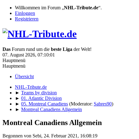
Willkommen im Forum „
NHL-Tribute.de
“.
Einloggen
Registrieren
Das
Forum rund um die
beste Liga
der Welt!
07. August 2026, 07:10:01
Hauptmenü
Hauptmenü
Übersicht
NHL-Tribute.de
►
Teams by division
►
01. Atlantic Division
►
05. Montreal Canadiens
(Moderator:
Sabres90
)
►
Montreal Canadiens Allgemein
Montreal Canadiens Allgemein
Begonnen von Sebi, 24. Februar 2021, 16:08:19