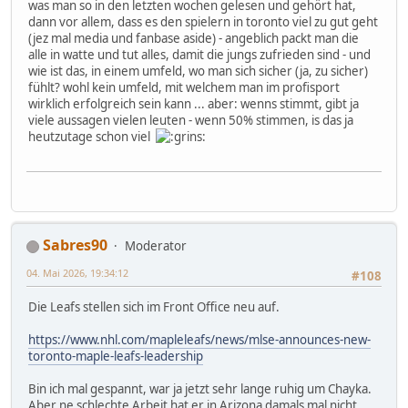
was man so in den letzten wochen gelesen und gehört hat,
dann vor allem, dass es den spielern in toronto viel zu gut geht
(jez mal media und fanbase aside) - angeblich packt man die
alle in watte und tut alles, damit die jungs zufrieden sind - und
wie ist das, in einem umfeld, wo man sich sicher (ja, zu sicher)
fühlt? wohl kein umfeld, mit welchem man im profisport
wirklich erfolgreich sein kann ... aber: wenns stimmt, gibt ja
viele aussagen vielen leuten - wenn 50% stimmen, is das ja
heutzutage schon viel
Sabres90
Moderator
04. Mai 2026, 19:34:12
#108
Die Leafs stellen sich im Front Office neu auf.
https://www.nhl.com/mapleleafs/news/mlse-announces-new-
toronto-maple-leafs-leadership
Bin ich mal gespannt, war ja jetzt sehr lange ruhig um Chayka.
Aber ne schlechte Arbeit hat er in Arizona damals mal nicht