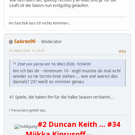
Wie dem auch sei, speedy recovery an Matt und ja: für die
Leafs ist die Saison nun endgültig gelaufen.
An Saschok lass ich nichts kommen...
Sabres90
Moderator
14. März 2026, 11:14:50
#96
Zitat von: parise am 14. März 2026, 10:04:00
bin ich bei dir - minimum 10 - eigtl musste da mal echt
wieder so ne torres-linie ziehen ... wie viel waren das
damals? 25? weiß es nimmer genau
41 Spiele, die haben ihn für die halbe Season verbannt...
1 Person(en) gefällt das.
#2 Duncan Keith ... #34
Miikka Kiprusoff