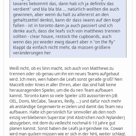
tavares bekommt das, dann hab ich ja definitiv das
verdient" und bla bla bla ... natürlich wollten die auch
gewinnen, aber wenn du halt zu allererst an den
gehaltszettel denkst, kann dir dass iwann auf den kopf
fallen - ist in toronto dann ja auch passiert und ich
denke auch, dass die leafs sich von matthews trennen
sollten - clear house, restock the cupboards, auch
wenn das jez wieder ewig dauert aber n "on the fly"
klappt da einfach nicht mehr, da müssen größere
veränderungen her
Weiß nicht, ob es Sinn macht, sich auch von Matthews zu
trennen oder ob genau um ihn ein neues Teams aufgebaut
wird. Ich mein, wen haben die Leafs sonst gerade groß? Nen
Maccelli oder Knies in aller Ehren, aber das sind halt keine
herausragenden Spieler, um die du nen Team aufbauen
kannst. Toronto kann so viele Spieler ü30 aussortieren (zB
OEL, Domi, McCabe, Tavares, Reilly, ...) und dafür noch mehr
als anständige Gegenwerte erzielen und damit das Team neu
aufbauen. Halte ich persönlich für sinnvoller als den noch
einzig verbliebenen Superstar (mit Abstrichen noch Nylander)
abzugeben, mit dem du vielleicht nochmal 6-10 Jahre gut
planen kannst. Sonst haben die Leafs ja irgendwie nix. Cowan
wird man gucken müssen wie er sich in der NHL weiter schlägt.