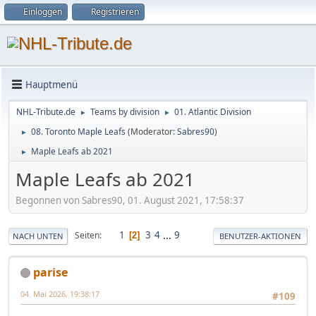
Einloggen
Registrieren
Hauptmenü
NHL-Tribute.de
Teams by division
01. Atlantic Division
►
►
08. Toronto Maple Leafs
(Moderator:
Sabres90
)
►
Maple Leafs ab 2021
►
Maple Leafs ab 2021
Begonnen von Sabres90, 01. August 2021, 17:58:37
1
3
4
...
9
Seiten
2
NACH UNTEN
BENUTZER-AKTIONEN
parise
04. Mai 2026, 19:38:17
#109