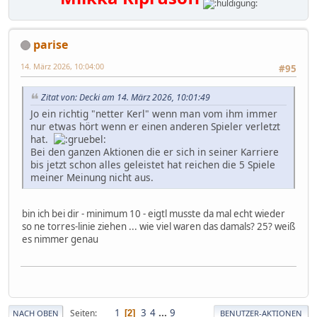
parise
14. März 2026, 10:04:00
#95
Zitat von: Decki am 14. März 2026, 10:01:49
Jo ein richtig "netter Kerl" wenn man vom ihm immer
nur etwas hört wenn er einen anderen Spieler verletzt
hat.
Bei den ganzen Aktionen die er sich in seiner Karriere
bis jetzt schon alles geleistet hat reichen die 5 Spiele
meiner Meinung nicht aus.
bin ich bei dir - minimum 10 - eigtl musste da mal echt wieder
so ne torres-linie ziehen ... wie viel waren das damals? 25? weiß
es nimmer genau
1
3
4
...
9
Seiten
2
NACH OBEN
BENUTZER-AKTIONEN