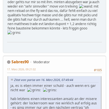
oder gehts nur mir so mit ihm. minten abzugeben war ja auch
wieder ein "sehr sinnvoller" move von treliving
mit
nem reload on the fly wird das nix, dafür fehlt einfach zu viel
qualitativ hochwertige masse und die gibts nur mit picks und
die gibts halt nur durch aufräumen ... hell, wenn man durch
nen matthews trade evt landon dupont + 1,2 andere richtig
feine bausteine bekommen könnte - lets friggin gooo
Sabres90
Moderator
17. März 2026, 09:21:02
#105
Zitat von: parise am 16. März 2026, 07:49:44
ja, es is eben immer einer schuld - auch wenn ers gar
nicht war
hab letztens einen interessanten ansatz an der misere
gehört: der lockerroom war nie wirklich auf erfolg aus
- es ging immer nur um den nächsten vertrag "oh