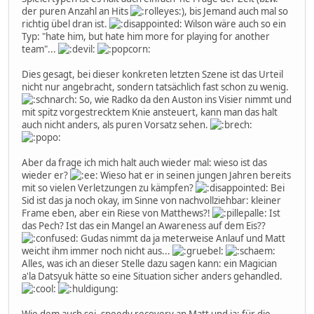
der puren Anzahl an Hits
), bis Jemand auch mal so
richtig übel dran ist.
Wilson wäre auch so ein
Typ: "hate him, but hate him more for playing for another
team"...
Dies gesagt, bei dieser konkreten letzten Szene ist das Urteil
nicht nur angebracht, sondern tatsächlich fast schon zu wenig.
So, wie Radko da den Auston ins Visier nimmt und
mit spitz vorgestrecktem Knie ansteuert, kann man das halt
auch nicht anders, als puren Vorsatz sehen.
Aber da frage ich mich halt auch wieder mal: wieso ist das
wieder er?
Wieso hat er in seinen jungen Jahren bereits
mit so vielen Verletzungen zu kämpfen?
Bei
Sid ist das ja noch okay, im Sinne von nachvollziehbar: kleiner
Frame eben, aber ein Riese von Matthews?!
Ist
das Pech? Ist das ein Mangel an Awareness auf dem Eis??
Gudas nimmt da ja meterweise Anlauf und Matt
weicht ihm immer noch nicht aus...
Alles, was ich an dieser Stelle dazu sagen kann: ein Magician
a'la Datsyuk hätte so eine Situation sicher anders gehandled.