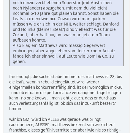
noch einzig verbliebenen Superstar (mit Abstrichen
noch Nylander) abzugeben, mit dem du vielleicht
nochmal 6-10 Jahre gut planen kannst. Sonst haben die
Leafs ja irgendwie nix. Cowan wird man gucken
müssen wie er sich in der NHL weiter schlägt. Danford
und Holinka (kleiner Steal?) sind vielleicht was für die
Zukunft, aber halt nix, um was man jetzt ein Team
aufbauen könnte.
Also klar, ein Matthews wird massig Gegenwert
einbringen, aber abgesehen vom locker room Ansatz
fände ich eher sinnvoll, auf Leute wie Domi & Co. zu
gehen.
fair enough, die sache ist aber immer die: matthews ist 28; bis
die leafs, wenn n rebuild eingeläutet wird, wieder
einigermaßen konkurrenzfähig sind, ist der womöglich mid-30
- und ob er dann die performance vergangener tage bringen
kann - no one knows ... man sieht ja auch, dass er durchaus
auch verletzungsanfällig ist, ob sich das in zukunft bessert?
hmmm
wär ich GM, würd ich ALLES was gerade was bringt
rausdonnern, AUSSER, matthews bekennt sich wirklich zur
franchise, dieses gefühl vermittelt er aber iwie nie so richtig -