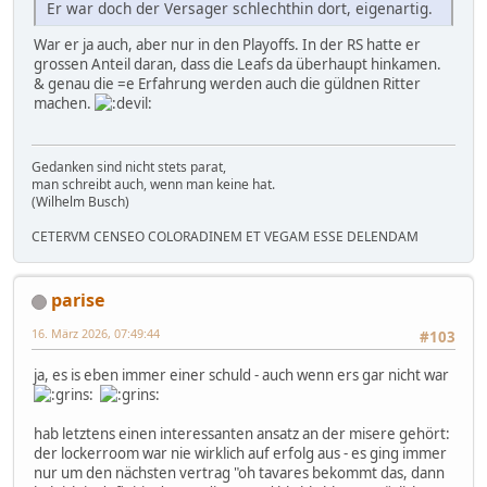
Er war doch der Versager schlechthin dort, eigenartig.
War er ja auch, aber nur in den Playoffs. In der RS hatte er
grossen Anteil daran, dass die Leafs da überhaupt hinkamen.
& genau die =e Erfahrung werden auch die güldnen Ritter
machen.
Gedanken sind nicht stets parat,
man schreibt auch, wenn man keine hat.
(Wilhelm Busch)
CETERVM CENSEO COLORADINEM ET VEGAM ESSE DELENDAM
parise
16. März 2026, 07:49:44
#103
ja, es is eben immer einer schuld - auch wenn ers gar nicht war
hab letztens einen interessanten ansatz an der misere gehört:
der lockerroom war nie wirklich auf erfolg aus - es ging immer
nur um den nächsten vertrag "oh tavares bekommt das, dann