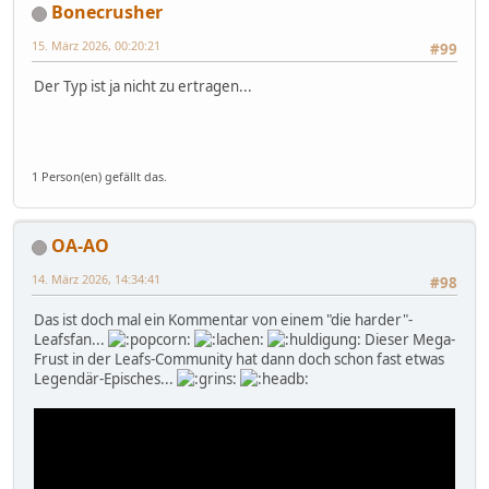
Bonecrusher
15. März 2026, 00:20:21
#99
Der Typ ist ja nicht zu ertragen...
1 Person(en) gefällt das.
OA-AO
14. März 2026, 14:34:41
#98
Das ist doch mal ein Kommentar von einem "die harder"-
Leafsfan...
Dieser Mega-
Frust in der Leafs-Community hat dann doch schon fast etwas
Legendär-Episches...