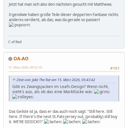
Jetzt hat man sich also den nächsten gesucht mit Matthews.
Irgendwie haben große Teile dieser depperten Fanbase nichts
anderes verdient, als das, was da gerade so passiert
C of Red
OA-AO
15. März 2026, 09:52:10
#101
Zitat von: Jake The Rat am 15. März 2026, 05:43:42
Gibt es Zwangsjacken im Leafs-Design? Wenn nicht,
sieht's aus, als ob das eine Marktlücke wär.
Das Geilste ist ja, dass er das auch noch sagt: "Still here. Still
here. If there's the next St.Pats-Jersey out, (probably) still buy
it. WE'RE SIIIIICK!!!"