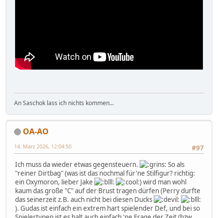
An Saschok lass ich nichts kommen...
OA-AO
14. März 2026, 12:04:50
#97
Ich muss da wieder etwas gegensteuern.
So als
"reiner Dirtbag" (was ist das nochmal für'ne Stilfigur? richtig:
ein Oxymoron, lieber Jake
) wird man wohl
kaum das große "C" auf der Brust tragen dürfen (Perry durfte
das seinerzeit z.B. auch nicht bei diesen Ducks
). Gudas ist einfach ein extrem hart spielender Def, und bei so
Spielertypen ist es halt auch einfach 'ne Frage der Zeit (bzw.