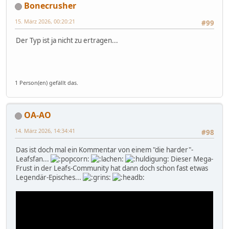
Bonecrusher
15. März 2026, 00:20:21
#99
Der Typ ist ja nicht zu ertragen...
1 Person(en) gefällt das.
OA-AO
14. März 2026, 14:34:41
#98
Das ist doch mal ein Kommentar von einem "die harder"-
Leafsfan...
Dieser Mega-
Frust in der Leafs-Community hat dann doch schon fast etwas
Legendär-Episches...