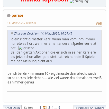
parise
14. März 2026, 10:04:00
#95
Zitat von: Decki am 14. März 2026, 10:01:49
Jo ein richtig "netter Kerl" wenn man vom ihm immer
nur etwas hört wenn er einen anderen Spieler verletzt
hat.
Bei den ganzen Aktionen die er sich in seiner Karriere
bis jetzt schon alles geleistet hat reichen die 5 Spiele
meiner Meinung nicht aus.
bin ich bei dir - minimum 10 - eigtl musste da mal echt wieder
so ne torres-linie ziehen ... wie viel waren das damals? 25? weiß
es nimmer genau
1
3
4
...
9
Seiten
2
NACH OBEN
BENUTZER-AKTIONEN