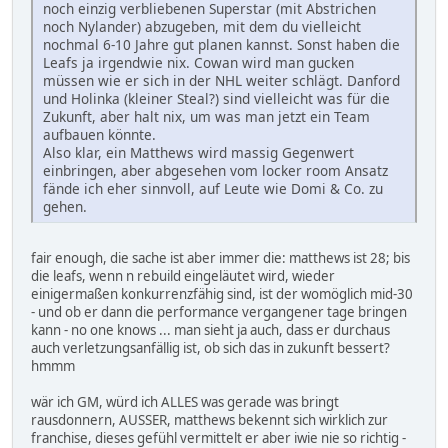
noch einzig verbliebenen Superstar (mit Abstrichen
noch Nylander) abzugeben, mit dem du vielleicht
nochmal 6-10 Jahre gut planen kannst. Sonst haben die
Leafs ja irgendwie nix. Cowan wird man gucken
müssen wie er sich in der NHL weiter schlägt. Danford
und Holinka (kleiner Steal?) sind vielleicht was für die
Zukunft, aber halt nix, um was man jetzt ein Team
aufbauen könnte.
Also klar, ein Matthews wird massig Gegenwert
einbringen, aber abgesehen vom locker room Ansatz
fände ich eher sinnvoll, auf Leute wie Domi & Co. zu
gehen.
fair enough, die sache ist aber immer die: matthews ist 28; bis
die leafs, wenn n rebuild eingeläutet wird, wieder
einigermaßen konkurrenzfähig sind, ist der womöglich mid-30
- und ob er dann die performance vergangener tage bringen
kann - no one knows ... man sieht ja auch, dass er durchaus
auch verletzungsanfällig ist, ob sich das in zukunft bessert?
hmmm
wär ich GM, würd ich ALLES was gerade was bringt
rausdonnern, AUSSER, matthews bekennt sich wirklich zur
franchise, dieses gefühl vermittelt er aber iwie nie so richtig -