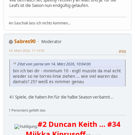
Wie dem auch sei, speedy recovery an Matt und ja: für die
Leafs ist die Saison nun endgültig gelaufen.
An Saschok lass ich nichts kommen...
Sabres90
Moderator
14. März 2026, 11:14:50
#96
Zitat von: parise am 14. März 2026, 10:04:00
bin ich bei dir - minimum 10 - eigtl musste da mal echt
wieder so ne torres-linie ziehen ... wie viel waren das
damals? 25? weiß es nimmer genau
41 Spiele, die haben ihn für die halbe Season verbannt...
1 Person(en) gefällt das.
#2 Duncan Keith ... #34
Miikka Kiprusoff