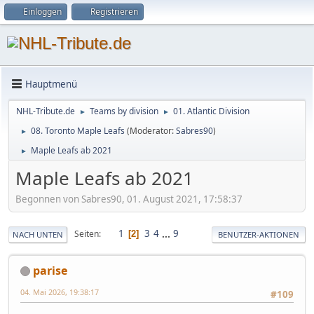
Einloggen
Registrieren
Hauptmenü
NHL-Tribute.de
Teams by division
01. Atlantic Division
►
►
08. Toronto Maple Leafs
(Moderator:
Sabres90
)
►
Maple Leafs ab 2021
►
Maple Leafs ab 2021
Begonnen von Sabres90, 01. August 2021, 17:58:37
1
3
4
...
9
Seiten
2
NACH UNTEN
BENUTZER-AKTIONEN
parise
04. Mai 2026, 19:38:17
#109