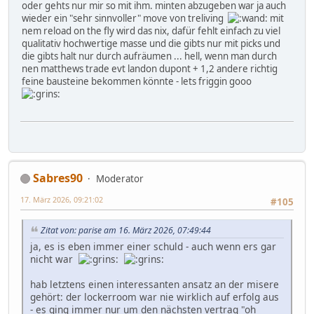
oder gehts nur mir so mit ihm. minten abzugeben war ja auch
wieder ein "sehr sinnvoller" move von treliving
mit
nem reload on the fly wird das nix, dafür fehlt einfach zu viel
qualitativ hochwertige masse und die gibts nur mit picks und
die gibts halt nur durch aufräumen ... hell, wenn man durch
nen matthews trade evt landon dupont + 1,2 andere richtig
feine bausteine bekommen könnte - lets friggin gooo
Sabres90
Moderator
17. März 2026, 09:21:02
#105
Zitat von: parise am 16. März 2026, 07:49:44
ja, es is eben immer einer schuld - auch wenn ers gar
nicht war
hab letztens einen interessanten ansatz an der misere
gehört: der lockerroom war nie wirklich auf erfolg aus
- es ging immer nur um den nächsten vertrag "oh