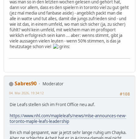
was man so in den letzten wochen gelesen und gehört hat,
dann vor allem, dass es den spielern in toronto viel zu gut geht
(jez mal media und fanbase aside) - angeblich packt man die
alle in watte und tut alles, damit die jungs zufrieden sind - und
wie ist das, in einem umfeld, wo man sich sicher (ja, zu sicher)
fühlt? wohl kein umfeld, mit welchem man im profisport
wirklich erfolgreich sein kann ... aber: wenns stimmt, gibt ja
viele aussagen vielen leuten - wenn 50% stimmen, is das ja
heutzutage schon viel
Sabres90
Moderator
04. Mai 2026, 19:34:12
#108
Die Leafs stellen sich im Front Office neu auf.
https://www.nhl.com/mapleleafs/news/mlse-announces-new-
toronto-maple-leafs-leadership
Bin ich mal gespannt, war ja jetzt sehr lange ruhig um Chayka.
Aber ne schlechte Arbeit hat er in Arizona damals mal nicht