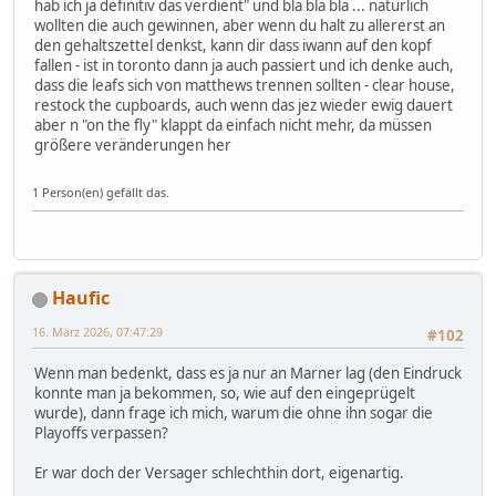
hab ich ja definitiv das verdient" und bla bla bla ... natürlich
wollten die auch gewinnen, aber wenn du halt zu allererst an
den gehaltszettel denkst, kann dir dass iwann auf den kopf
fallen - ist in toronto dann ja auch passiert und ich denke auch,
dass die leafs sich von matthews trennen sollten - clear house,
restock the cupboards, auch wenn das jez wieder ewig dauert
aber n "on the fly" klappt da einfach nicht mehr, da müssen
größere veränderungen her
1 Person(en) gefällt das.
Haufic
16. März 2026, 07:47:29
#102
Wenn man bedenkt, dass es ja nur an Marner lag (den Eindruck
konnte man ja bekommen, so, wie auf den eingeprügelt
wurde), dann frage ich mich, warum die ohne ihn sogar die
Playoffs verpassen?
Er war doch der Versager schlechthin dort, eigenartig.