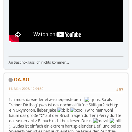
An Saschok lass ich nichts kommen...
OA-AO
14. März 2026, 12:04:50
#97
Ich muss da wieder etwas gegensteuern.
So als
"reiner Dirtbag" (was ist das nochmal für'ne Stilfigur? richtig:
ein Oxymoron, lieber Jake
) wird man wohl
kaum das große "C" auf der Brust tragen dürfen (Perry durfte
das seinerzeit z.B. auch nicht bei diesen Ducks
). Gudas ist einfach ein extrem hart spielender Def, und bei so
Spielertypen ist es halt auch einfach 'ne Frage der Zeit (bzw.