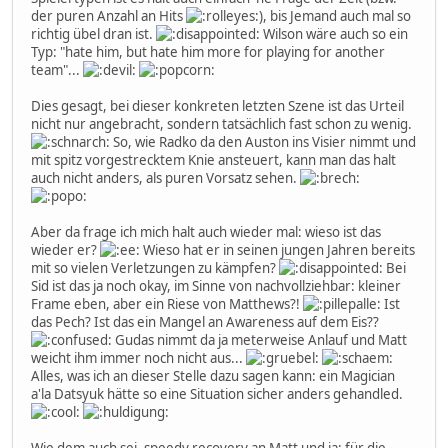
der puren Anzahl an Hits
), bis Jemand auch mal so
richtig übel dran ist.
Wilson wäre auch so ein
Typ: "hate him, but hate him more for playing for another
team"...
Dies gesagt, bei dieser konkreten letzten Szene ist das Urteil
nicht nur angebracht, sondern tatsächlich fast schon zu wenig.
So, wie Radko da den Auston ins Visier nimmt und
mit spitz vorgestrecktem Knie ansteuert, kann man das halt
auch nicht anders, als puren Vorsatz sehen.
Aber da frage ich mich halt auch wieder mal: wieso ist das
wieder er?
Wieso hat er in seinen jungen Jahren bereits
mit so vielen Verletzungen zu kämpfen?
Bei
Sid ist das ja noch okay, im Sinne von nachvollziehbar: kleiner
Frame eben, aber ein Riese von Matthews?!
Ist
das Pech? Ist das ein Mangel an Awareness auf dem Eis??
Gudas nimmt da ja meterweise Anlauf und Matt
weicht ihm immer noch nicht aus...
Alles, was ich an dieser Stelle dazu sagen kann: ein Magician
a'la Datsyuk hätte so eine Situation sicher anders gehandled.