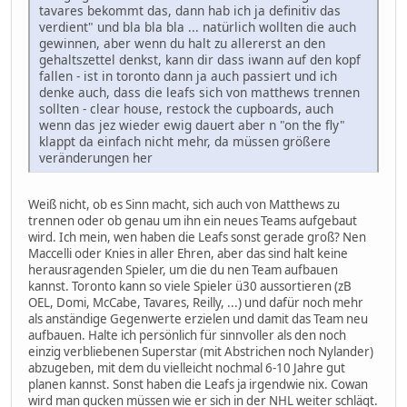
tavares bekommt das, dann hab ich ja definitiv das
verdient" und bla bla bla ... natürlich wollten die auch
gewinnen, aber wenn du halt zu allererst an den
gehaltszettel denkst, kann dir dass iwann auf den kopf
fallen - ist in toronto dann ja auch passiert und ich
denke auch, dass die leafs sich von matthews trennen
sollten - clear house, restock the cupboards, auch
wenn das jez wieder ewig dauert aber n "on the fly"
klappt da einfach nicht mehr, da müssen größere
veränderungen her
Weiß nicht, ob es Sinn macht, sich auch von Matthews zu
trennen oder ob genau um ihn ein neues Teams aufgebaut
wird. Ich mein, wen haben die Leafs sonst gerade groß? Nen
Maccelli oder Knies in aller Ehren, aber das sind halt keine
herausragenden Spieler, um die du nen Team aufbauen
kannst. Toronto kann so viele Spieler ü30 aussortieren (zB
OEL, Domi, McCabe, Tavares, Reilly, ...) und dafür noch mehr
als anständige Gegenwerte erzielen und damit das Team neu
aufbauen. Halte ich persönlich für sinnvoller als den noch
einzig verbliebenen Superstar (mit Abstrichen noch Nylander)
abzugeben, mit dem du vielleicht nochmal 6-10 Jahre gut
planen kannst. Sonst haben die Leafs ja irgendwie nix. Cowan
wird man gucken müssen wie er sich in der NHL weiter schlägt.