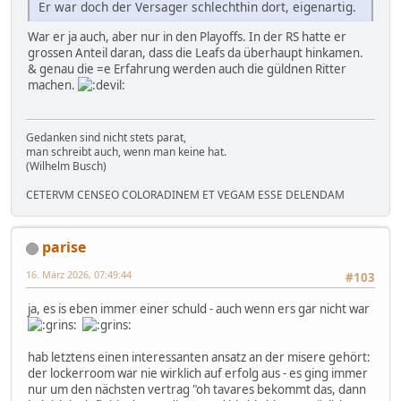
Er war doch der Versager schlechthin dort, eigenartig.
War er ja auch, aber nur in den Playoffs. In der RS hatte er
grossen Anteil daran, dass die Leafs da überhaupt hinkamen.
& genau die =e Erfahrung werden auch die güldnen Ritter
machen.
Gedanken sind nicht stets parat,
man schreibt auch, wenn man keine hat.
(Wilhelm Busch)
CETERVM CENSEO COLORADINEM ET VEGAM ESSE DELENDAM
parise
16. März 2026, 07:49:44
#103
ja, es is eben immer einer schuld - auch wenn ers gar nicht war
hab letztens einen interessanten ansatz an der misere gehört:
der lockerroom war nie wirklich auf erfolg aus - es ging immer
nur um den nächsten vertrag "oh tavares bekommt das, dann