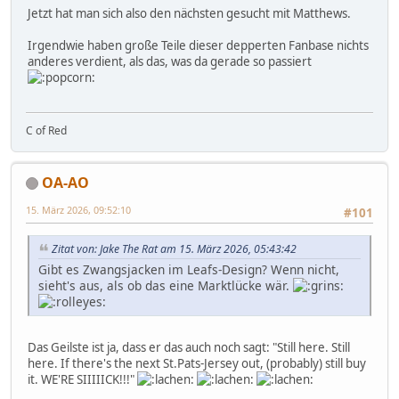
Jetzt hat man sich also den nächsten gesucht mit Matthews.
Irgendwie haben große Teile dieser depperten Fanbase nichts
anderes verdient, als das, was da gerade so passiert
C of Red
OA-AO
15. März 2026, 09:52:10
#101
Zitat von: Jake The Rat am 15. März 2026, 05:43:42
Gibt es Zwangsjacken im Leafs-Design? Wenn nicht,
sieht's aus, als ob das eine Marktlücke wär.
Das Geilste ist ja, dass er das auch noch sagt: "Still here. Still
here. If there's the next St.Pats-Jersey out, (probably) still buy
it. WE'RE SIIIIICK!!!"