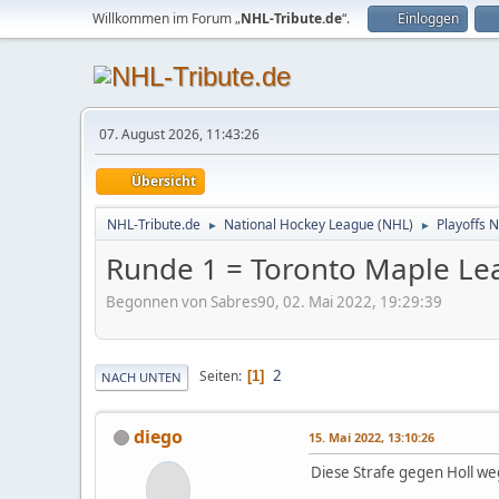
Willkommen im Forum „
NHL-Tribute.de
“.
Einloggen
07. August 2026, 11:43:26
Übersicht
NHL-Tribute.de
National Hockey League (NHL)
Playoffs 
►
►
Runde 1 = Toronto Maple Lea
Begonnen von Sabres90, 02. Mai 2022, 19:29:39
2
Seiten
1
NACH UNTEN
diego
15. Mai 2022, 13:10:26
Diese Strafe gegen Holl we