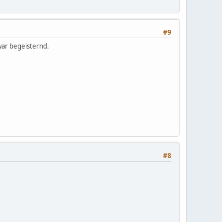
#9
war begeisternd.
#8