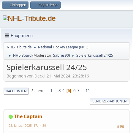
Einloggen
Registrieren
Hauptmenü
NHL-Tribute.de
National Hockey League (NHL)
►
NHL-Board
(Moderator:
Sabres90
)
Spielerkarussell 24/25
►
►
Spielerkarussell 24/25
Begonnen von Decki, 21. Mai 2024, 23:28:16
1
...
3
4
6
7
...
11
Seiten
5
NACH UNTEN
BENUTZER-AKTIONEN
The Captain
25. Januar 2025, 17:14:39
#96