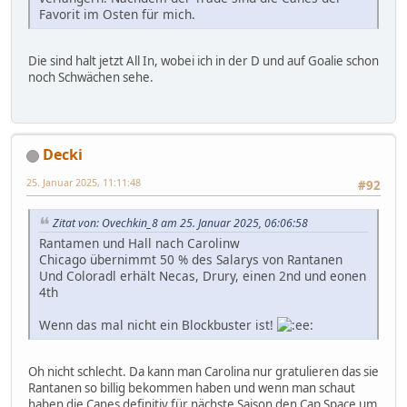
Favorit im Osten für mich.
Die sind halt jetzt All In, wobei ich in der D und auf Goalie schon
noch Schwächen sehe.
Decki
25. Januar 2025, 11:11:48
#92
Zitat von: Ovechkin_8 am 25. Januar 2025, 06:06:58
Rantamen und Hall nach Carolinw
Chicago übernimmt 50 % des Salarys von Rantanen
Und Coloradl erhält Necas, Drury, einen 2nd und eonen
4th
Wenn das mal nicht ein Blockbuster ist!
Oh nicht schlecht. Da kann man Carolina nur gratulieren das sie
Rantanen so billig bekommen haben und wenn man schaut
haben die Canes definitiv für nächste Saison den Cap Space um