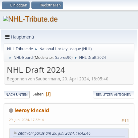
Einloggen
Registrieren
Hauptmenü
NHL-Tribute.de
National Hockey League (NHL)
►
NHL-Board
(Moderator:
Sabres90
)
NHL Draft 2024
►
►
NHL Draft 2024
Begonnen von Saubermann, 20. April 2024, 18:05:40
Seiten
1
NACH UNTEN
BENUTZER-AKTIONEN
leeroy kincaid
29. Juni 2024, 17:32:14
#11
Zitat von: parise am 29. Juni 2024, 16:42:46