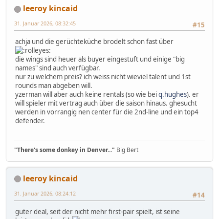
leeroy kincaid
31. Januar 2026, 08:32:45
#15
achja und die gerüchteküche brodelt schon fast über
die wings sind heuer als buyer eingestuft und einige "big
names" sind auch verfügbar.
nur zu welchem preis? ich weiss nicht wieviel talent und 1st
rounds man abgeben will.
yzerman will aber auch keine rentals (so wie bei
q.hughes
). er
will spieler mit vertrag auch über die saison hinaus. ghesucht
werden in vorrangig nen center für die 2nd-line und ein top4
defender.
"There's some donkey in Denver..."
Big Bert
leeroy kincaid
31. Januar 2026, 08:24:12
#14
guter deal, seit der nicht mehr first-pair spielt, ist seine