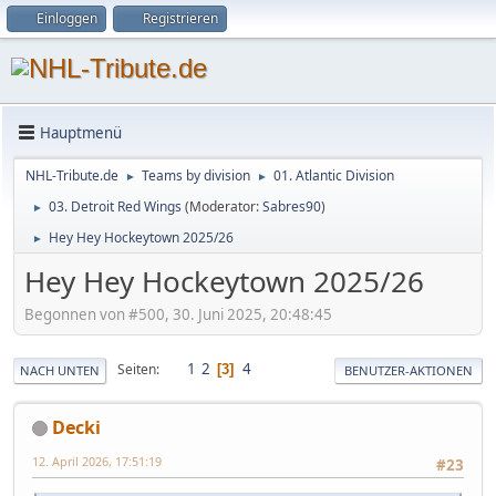
Einloggen
Registrieren
Hauptmenü
NHL-Tribute.de
Teams by division
01. Atlantic Division
►
►
03. Detroit Red Wings
(Moderator:
Sabres90
)
►
Hey Hey Hockeytown 2025/26
►
Hey Hey Hockeytown 2025/26
Begonnen von #500, 30. Juni 2025, 20:48:45
1
2
4
Seiten
3
NACH UNTEN
BENUTZER-AKTIONEN
Decki
12. April 2026, 17:51:19
#23