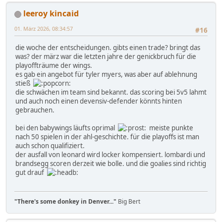
leeroy kincaid
01. März 2026, 08:34:57
#16
die woche der entscheidungen. gibts einen trade? bringt das
was? der märz war die letzten jahre der genickbruch für die
playoffträume der wings.
es gab ein angebot für tyler myers, was aber auf ablehnung
stieß
die schwächen im team sind bekannt. das scoring bei 5v5 lahmt
und auch noch einen devensiv-defender könnts hinten
gebrauchen.
bei den babywings läufts oprimal
meiste punkte
nach 50 spielen in der ahl-geschichte. für die playoffs ist man
auch schon qualifiziert.
der ausfall von leonard wird locker kompensiert. lombardi und
brandsegg scoren derzeit wie bolle. und die goalies sind richtig
gut drauf
"There's some donkey in Denver..."
Big Bert