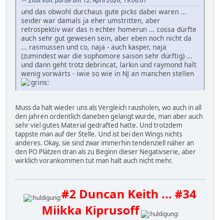
Zitat von: parise am 12. April 2026, 19:06:07
und das obwohl durchaus gute picks dabei waren ...
seider war damals ja eher umstritten, aber
retrospektiv war das n echter homerun ... cossa dürfte
auch sehr gut gewesen sein, aber eben noch nicht da
... rasmussen und co, naja - auch kasper, naja
(zumindest war die sophomore saison sehr dürftig) ...
und dann geht trotz debrincat, larkin und raymond halt
wenig vorwärts - iwie so wie in NJ an manchen stellen
Muss da halt wieder uns als Vergleich rausholen, wo auch in all
den jahren ordentlich daneben gelangt wurde, man aber auch
sehr viel gutes Material gedrafted hatte. Und trotzdem
tappste man auf der Stelle. Und ist bei den Wings nichts
anderes. Okay, sie sind zwar immerhin tendenziell näher an
den PO Plätzen dran als zu Beginn dieser Negativserie, aber
wirklich vorankommen tut man halt auch nicht mehr.
#2 Duncan Keith ... #34
Miikka Kiprusoff