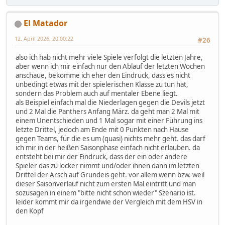
El Matador
12. April 2026, 20:00:22
#26
also ich hab nicht mehr viele Spiele verfolgt die letzten Jahre,
aber wenn ich mir einfach nur den Ablauf der letzten Wochen
anschaue, bekomme ich eher den Eindruck, dass es nicht
unbedingt etwas mit der spielerischen Klasse zu tun hat,
sondern das Problem auch auf mentaler Ebene liegt.
als Beispiel einfach mal die Niederlagen gegen die Devils jetzt
und 2 Mal die Panthers Anfang März. da geht man 2 Mal mit
einem Unentschieden und 1 Mal sogar mit einer Führung ins
letzte Drittel, jedoch am Ende mit 0 Punkten nach Hause
gegen Teams, für die es um (quasi) nichts mehr geht. das darf
ich mir in der heißen Saisonphase einfach nicht erlauben. da
entsteht bei mir der Eindruck, dass der ein oder andere
Spieler das zu locker nimmt und/oder ihnen dann im letzten
Drittel der Arsch auf Grundeis geht. vor allem wenn bzw. weil
dieser Saisonverlauf nicht zum ersten Mal eintritt und man
sozusagen in einem "bitte nicht schon wieder" Szenario ist.
leider kommt mir da irgendwie der Vergleich mit dem HSV in
den Kopf