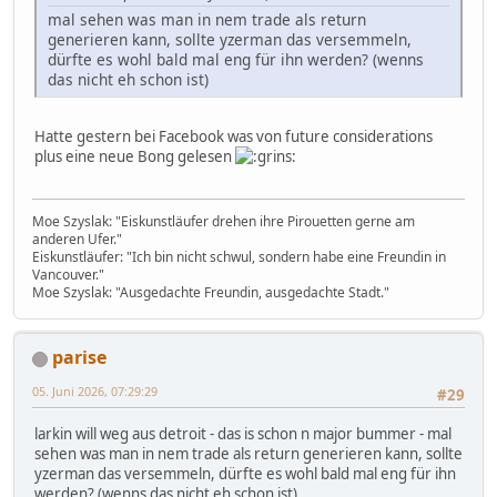
mal sehen was man in nem trade als return
generieren kann, sollte yzerman das versemmeln,
dürfte es wohl bald mal eng für ihn werden? (wenns
das nicht eh schon ist)
Hatte gestern bei Facebook was von future considerations
plus eine neue Bong gelesen
Moe Szyslak: "Eiskunstläufer drehen ihre Pirouetten gerne am
anderen Ufer."
Eiskunstläufer: "Ich bin nicht schwul, sondern habe eine Freundin in
Vancouver."
Moe Szyslak: "Ausgedachte Freundin, ausgedachte Stadt."
parise
05. Juni 2026, 07:29:29
#29
larkin will weg aus detroit - das is schon n major bummer - mal
sehen was man in nem trade als return generieren kann, sollte
yzerman das versemmeln, dürfte es wohl bald mal eng für ihn
werden? (wenns das nicht eh schon ist)