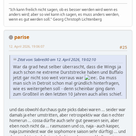
"Ich kann freilich nicht sagen, ob es besser werden wird wenn es
anders wird; aber so viel kann ich sagen, es muss anders werden,
wenn es gut werden soll." Georg Christoph Lichtenberg
parise
12. April 2026, 19:06:07
#25
Zitat von: Sabres90 am 12. April 2026, 19:02:10
War da grad heut selber überrascht, dass die Wings ja
auch schon ne extreme Durststrecke haben und Buffalo
jetzt gar nicht soo weit vorraus war
. Da muss
man sich in Detroit schon mal gründlich hinterfragen,
wie es weitergehen soll - denn scheinbar ging dann
zum Großteil in den letzten 10 Jahren auch alles schief.
und das obwohl durchaus gute picks dabei waren ... seider war
damals ja eher umstritten, aber retrospektiv war das n echter
homerun ... cossa dürfte auch sehr gut gewesen sein, aber
eben noch nicht da ... rasmussen und co, naja - auch kasper,
naja (zumindest war die sophomore saison sehr dürftig) ... und