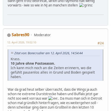
dann geht trotz debrincat, larkin und raymond halt wenig
vorwärts - iwie so wie in NJ an manchen stellen
Sabres90
Moderator
12. April 2026, 19:02:10
#24
Zitat von: Bonecrusher am 12. April 2026, 14:54:44
Krass.
10 Jahre ohne Postseason.
Ich kann mich noch an die Zeiten erinnern, wo die
gefühlt pausenlos alles in Grund und Boden gespielt
haben.
War da grad heut selber überrascht, dass die Wings ja auch
schon ne extreme Durststrecke haben und Buffalo jetzt gar
nicht soo weit vorraus war
. Da muss man sich in Detroit
schon mal gründlich hinterfragen, wie es weitergehen soll -
denn scheinbar ging dann zum Großteil in den letzten 10