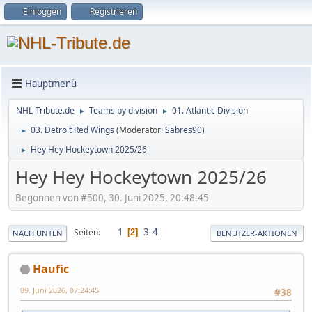
Einloggen
Registrieren
Hauptmenü
NHL-Tribute.de
Teams by division
01. Atlantic Division
►
►
03. Detroit Red Wings
(Moderator:
Sabres90
)
►
Hey Hey Hockeytown 2025/26
►
Hey Hey Hockeytown 2025/26
Begonnen von #500, 30. Juni 2025, 20:48:45
1
3
4
Seiten
2
NACH UNTEN
BENUTZER-AKTIONEN
Haufic
09. Juni 2026, 07:24:45
#38