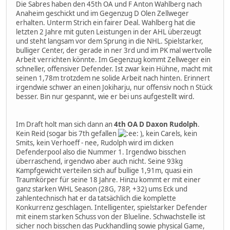
Die Sabres haben den 45th OA und F Anton Wahlberg nach
Anaheim geschickt und im Gegenzug D Olen Zellweger
erhalten. Unterm Strich ein fairer Deal. Wahlberg hat die
letzten 2 Jahre mit guten Leistungen in der AHL überzeugt
und steht langsam vor dem Sprung in die NHL. Spielstarker,
bulliger Center, der gerade in ner 3rd und im PK mal wertvolle
Arbeit verrichten könnte. Im Gegenzug kommt Zellweger ein
schneller, offensiver Defender. Ist zwar kein Hühne, macht mit
seinen 1,78m trotzdem ne solide Arbeit nach hinten. Erinnert
irgendwie schwer an einen Jokiharju, nur offensiv noch n Stück
besser. Bin nur gespannt, wie er bei uns aufgestellt wird.
Im Draft holt man sich dann an
4th OA D Daxon Rudolph
.
Kein Reid (sogar bis 7th gefallen
), kein Carels, kein
Smits, kein Verhoeff - nee, Rudolph wird im dicken
Defenderpool also die Nummer 1. Irgendwo bisschen
überraschend, irgendwo aber auch nicht. Seine 93kg
Kampfgewicht verteilen sich auf bullige 1,91m, quasi ein
Traumkörper für seine 18 Jahre. Hinzu kommt er mit einer
ganz starken WHL Season (28G, 78P, +32) ums Eck und
zahlentechnisch hat er da tatsächlich die komplette
Konkurrenz geschlagen. Intelligenter, spielstarker Defender
mit einem starken Schuss von der Blueline. Schwachstelle ist
sicher noch bisschen das Puckhandling sowie physical Game,