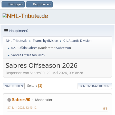
Einloggen
Registrieren
Hauptmenü
NHL-Tribute.de
Teams by division
01. Atlantic Division
►
►
02. Buffalo Sabres
(Moderator:
Sabres90
)
►
Sabres Offseason 2026
►
Sabres Offseason 2026
Begonnen von Sabres90, 29. Mai 2026, 09:38:28
Seiten
1
NACH UNTEN
BENUTZER-AKTIONEN
Sabres90
Moderator
27. Juni 2026, 12:43:12
#9