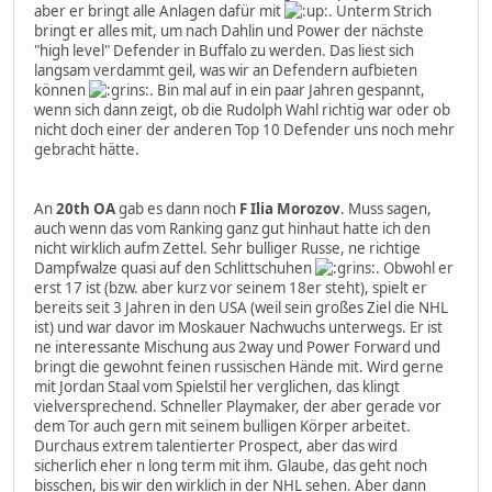
aber er bringt alle Anlagen dafür mit
. Unterm Strich
bringt er alles mit, um nach Dahlin und Power der nächste
"high level" Defender in Buffalo zu werden. Das liest sich
langsam verdammt geil, was wir an Defendern aufbieten
können
. Bin mal auf in ein paar Jahren gespannt,
wenn sich dann zeigt, ob die Rudolph Wahl richtig war oder ob
nicht doch einer der anderen Top 10 Defender uns noch mehr
gebracht hätte.
An
20th OA
gab es dann noch
F Ilia Morozov
. Muss sagen,
auch wenn das vom Ranking ganz gut hinhaut hatte ich den
nicht wirklich aufm Zettel. Sehr bulliger Russe, ne richtige
Dampfwalze quasi auf den Schlittschuhen
. Obwohl er
erst 17 ist (bzw. aber kurz vor seinem 18er steht), spielt er
bereits seit 3 Jahren in den USA (weil sein großes Ziel die NHL
ist) und war davor im Moskauer Nachwuchs unterwegs. Er ist
ne interessante Mischung aus 2way und Power Forward und
bringt die gewohnt feinen russischen Hände mit. Wird gerne
mit Jordan Staal vom Spielstil her verglichen, das klingt
vielversprechend. Schneller Playmaker, der aber gerade vor
dem Tor auch gern mit seinem bulligen Körper arbeitet.
Durchaus extrem talentierter Prospect, aber das wird
sicherlich eher n long term mit ihm. Glaube, das geht noch
bisschen, bis wir den wirklich in der NHL sehen. Aber dann