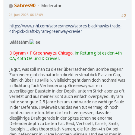
Sabres90
Moderator
24. Juni 2026, 06:18:09
#2
https://www.nhl.com/sabres/news/sabres-blackhawks-trade-
4th-pick-draft-byram-greenway-crevier
Bääääähm
D Byram + F Greenway zu Chicago
,
im Return gibt es den 4th
OA, 45th OA und D Crevier
.
Ja gut, was soll man zu dieser überraschenden Bombe sagen?
Zum einen gibt das natürlich direkt erstmal dick Platz im Cap,
nämlich über 10 Mille $. Vielleicht geht dann doch nochmal was
in Richtung Tuch Verlängerung. Greenway war ein
zuverlässiger Baustein in der Depth, unterm Strich aber zu oft
verletzt und aus meiner Sicht auch einfach overpayed. Byram
hatte sehr gute 2,5 Jahre bei uns und wurde ne wichtige Säule
in der Defense. Inwieweit uns das weh tut vermag ich noch
nicht zu beurteilen. Man darf nicht vergessen, dass der
diesjährige Draft gerade in der Spitze schon ne enorme
Defenderdepth zu bieten hat. Reid, Verhoeff, Carels, Smits,
Rudolph ... alles theoretisch Namen, die für den 4th OA bei
den Defendern in Frage kommen würden. Und wenn man in