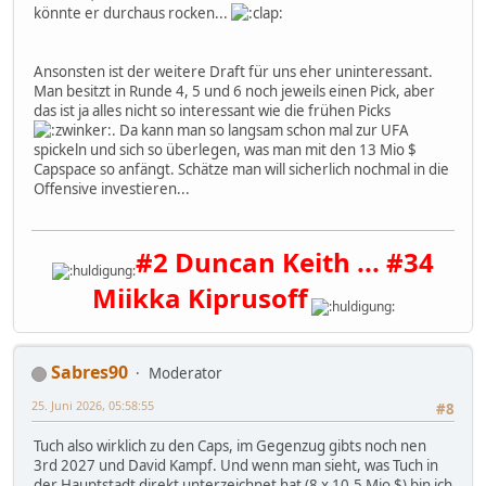
könnte er durchaus rocken...
Ansonsten ist der weitere Draft für uns eher uninteressant.
Man besitzt in Runde 4, 5 und 6 noch jeweils einen Pick, aber
das ist ja alles nicht so interessant wie die frühen Picks
. Da kann man so langsam schon mal zur UFA
spickeln und sich so überlegen, was man mit den 13 Mio $
Capspace so anfängt. Schätze man will sicherlich nochmal in die
Offensive investieren...
#2 Duncan Keith ... #34
Miikka Kiprusoff
Sabres90
Moderator
25. Juni 2026, 05:58:55
#8
Tuch also wirklich zu den Caps, im Gegenzug gibts noch nen
3rd 2027 und David Kampf. Und wenn man sieht, was Tuch in
der Hauptstadt direkt unterzeichnet hat (8 x 10,5 Mio $) bin ich