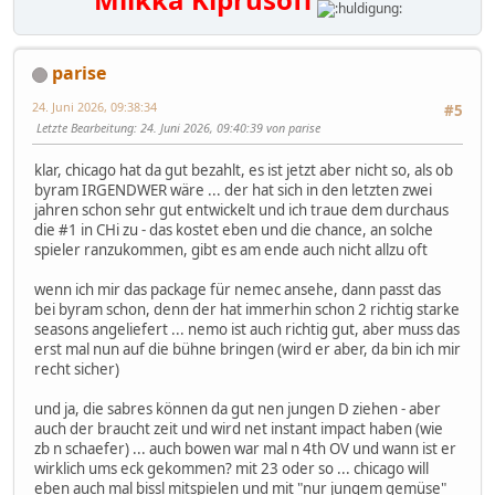
parise
24. Juni 2026, 09:38:34
#5
Letzte Bearbeitung
: 24. Juni 2026, 09:40:39 von parise
klar, chicago hat da gut bezahlt, es ist jetzt aber nicht so, als ob
byram IRGENDWER wäre ... der hat sich in den letzten zwei
jahren schon sehr gut entwickelt und ich traue dem durchaus
die #1 in CHi zu - das kostet eben und die chance, an solche
spieler ranzukommen, gibt es am ende auch nicht allzu oft
wenn ich mir das package für nemec ansehe, dann passt das
bei byram schon, denn der hat immerhin schon 2 richtig starke
seasons angeliefert ... nemo ist auch richtig gut, aber muss das
erst mal nun auf die bühne bringen (wird er aber, da bin ich mir
recht sicher)
und ja, die sabres können da gut nen jungen D ziehen - aber
auch der braucht zeit und wird net instant impact haben (wie
zb n schaefer) ... auch bowen war mal n 4th OV und wann ist er
wirklich ums eck gekommen? mit 23 oder so ... chicago will
eben auch mal bissl mitspielen und mit "nur jungem gemüse"