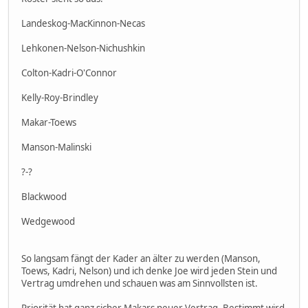
Landeskog-MacKinnon-Necas
Lehkonen-Nelson-Nichushkin
Colton-Kadri-O'Connor
Kelly-Roy-Brindley
Makar-Toews
Manson-Malinski
?-?
Blackwood
Wedgewood
So langsam fängt der Kader an älter zu werden (Manson,
Toews, Kadri, Nelson) und ich denke Joe wird jeden Stein und
Vertrag umdrehen und schauen was am Sinnvollsten ist.
Priorität hat ganz sicher Makars neuer Vertrag. Bestimmt wird