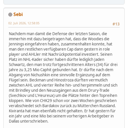
Sebi
02. Juli 2026, 12:58:05
#13
Nachdem man damit die Defense der letzten Saison, die
immerhin mit dazu beigetragen hat, dass die Woodies die
Jennings eingefahren haben, zusammenhalten konnte, hat
man den restlichen verfügbaren Cap dann gestern in role
player und AHLler mit Nachrückpotential investiert. Seinen
Platz im NHL-Kader sicher haben dürfte lediglich Jaden
Schwartz, den man trotz fortgeschrittenen Alters (34) für drei
Jahre zu 3,25 Mio Caphit gebunden hat. Er dürfte nach dem
Abgang von Nichushkin eine sinnvolle Ergänzung auf dem
Flügel sein. Beckman und Hinostroza dürften vermutlich
zwischen AHL und vierter Reihe hin- und herpimmeln und sich
mit Brindley und den Neuzugängen aus dem Drury-Trade
(Svechkov und L'Heureux) um die Plätze hinter den Topreihen
kloppen. Wie von CHK29 schon vor zwei Wochen geschrieben
verabschiedet sich Bardakov zurück zu Mütterchen Russland.
Kiviranta hat man ebenfalls nicht gehalten. Er hat gestern für
ein Jahr und eine Mio bei seinem vorherigen Arbeitgeber in
Dallas unterschrieben.