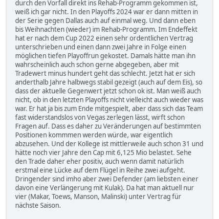
durch den Vorfall direkt ins Rehab-Programm gekommen ist,
weiß ich gar nicht. In den Playoffs 2024 war er dann mitten in
der Serie gegen Dallas auch auf einmal weg. Und dann eben
bis Weihnachten (wieder) im Rehab-Programm. Im Endeffekt
hat er nach dem Cup 2022 einen sehr ordentlichen Vertrag
unterschrieben und einen dann zwei Jahre in Folge einen
möglichen tiefen Playoffrun gekostet. Damals hätte man ihn
wahrscheinlich auch schon gerne abgegeben, aber mit
Tradewert minus hundert geht das schlecht. Jetzt hat er sich
anderthalb Jahre halbwegs stabil gezeigt (auch auf dem Eis), so
dass der aktuelle Gegenwert jetzt schon ok ist. Man weiß auch
nicht, ob in den letzten Playoffs nicht vielleicht auch wieder was
war. Er hat ja bis zum Ende mitgespielt, aber dass sich das Team
fast widerstandslos von Vegas zerlegen lässt, wirft schon
Fragen auf. Dass es daher zu Veränderungen auf bestimmten
Positionen kommmen werden würde, war eigentlich
abzusehen. Und der Kollege ist mittlerweile auch schon 31 und
hätte noch vier Jahre den Cap mit 6,125 Mio belastet. Sehe
den Trade daher eher positiv, auch wenn damit natürlich
erstmal eine Lücke auf dem Flügel in Reihe zwei aufgeht.
Dringender sind imho aber zwei Defender (am liebsten einer
davon eine Verlängerung mit Kulak). Da hat man aktuell nur
vier (Makar, Toews, Manson, Malinski) unter Vertrag für
nächste Saison.