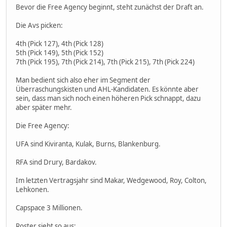
Bevor die Free Agency beginnt, steht zunächst der Draft an.
Die Avs picken:
4th (Pick 127), 4th (Pick 128)
5th (Pick 149), 5th (Pick 152)
7th (Pick 195), 7th (Pick 214), 7th (Pick 215), 7th (Pick 224)
Man bedient sich also eher im Segment der
Überraschungskisten und AHL-Kandidaten. Es könnte aber
sein, dass man sich noch einen höheren Pick schnappt, dazu
aber später mehr.
Die Free Agency:
UFA sind Kiviranta, Kulak, Burns, Blankenburg.
RFA sind Drury, Bardakov.
Im letzten Vertragsjahr sind Makar, Wedgewood, Roy, Colton,
Lehkonen.
Capspace 3 Millionen.
Roster sieht so aus: