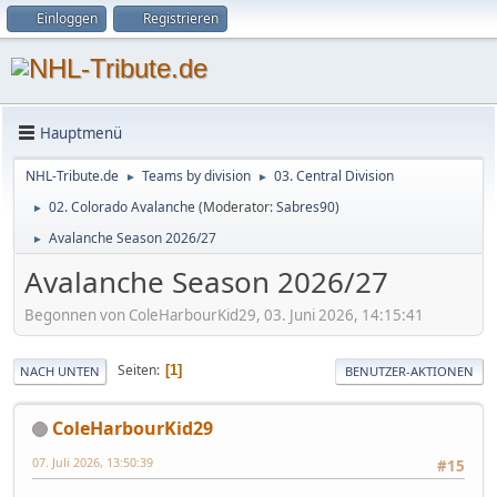
Einloggen
Registrieren
Hauptmenü
NHL-Tribute.de
Teams by division
03. Central Division
►
►
02. Colorado Avalanche
(Moderator:
Sabres90
)
►
Avalanche Season 2026/27
►
Avalanche Season 2026/27
Begonnen von ColeHarbourKid29, 03. Juni 2026, 14:15:41
Seiten
1
NACH UNTEN
BENUTZER-AKTIONEN
ColeHarbourKid29
07. Juli 2026, 13:50:39
#15