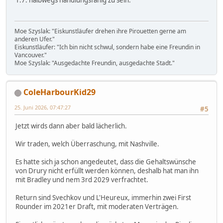
1.7. halbwegs handlungsfähig zu sein.
Moe Szyslak: "Eiskunstläufer drehen ihre Pirouetten gerne am
anderen Ufer."
Eiskunstläufer: "Ich bin nicht schwul, sondern habe eine Freundin in
Vancouver."
Moe Szyslak: "Ausgedachte Freundin, ausgedachte Stadt."
ColeHarbourKid29
25. Juni 2026, 07:47:27
#5
Jetzt wirds dann aber bald lächerlich.
Wir traden, welch Überraschung, mit Nashville.
Es hatte sich ja schon angedeutet, dass die Gehaltswünsche
von Drury nicht erfüllt werden können, deshalb hat man ihn
mit Bradley und nem 3rd 2029 verfrachtet.
Return sind Svechkov und L'Heureux, immerhin zwei First
Rounder im 2021er Draft, mit moderaten Verträgen.