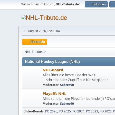
Willkommen im Forum „
NHL-Tribute.de
“.
Einloggen
08. August 2026, 09:03:04
Übersicht
NHL-Tribute.de
National Hockey League (NHL)
NHL-Board
Alles über die beste Liga der Welt
- schreibender Zugriff nur für Mitglieder
Moderator:
Sabres90
Playoffs NHL
Alles rund um die Playoffs - laufende (!) PO´s 
Moderator:
Sabres90
Unter-Boards
PO 2026
PO 2025
PO 2024
PO 2023
PO 2022
P