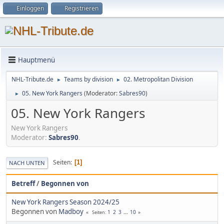
Einloggen
Registrieren
Hauptmenü
NHL-Tribute.de
Teams by division
02. Metropolitan Division
►
►
05. New York Rangers
(Moderator:
Sabres90
)
►
05. New York Rangers
New York Rangers
Moderator:
Sabres90
.
Seiten
1
NACH UNTEN
Betreff
/
Begonnen von
New York Rangers Season 2024/25
Begonnen von
Madboy
1
2
3
...
10
Seiten