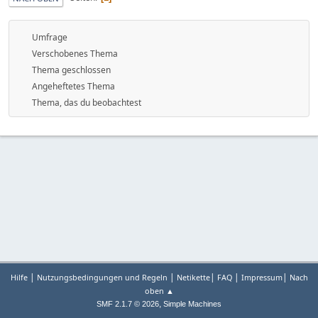
Umfrage
Verschobenes Thema
Thema geschlossen
Angeheftetes Thema
Thema, das du beobachtest
|
|
|
|
|
Hilfe
Nutzungsbedingungen und Regeln
Netikette
FAQ
Impressum
Nach
oben ▲
,
SMF 2.1.7 © 2026
Simple Machines