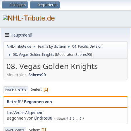
Einloggen
Registrieren
Hauptmenü
NHL-Tribute.de
Teams by division
04. Pacific Division
►
►
08. Vegas Golden Knights
(Moderator:
Sabres90
)
►
08. Vegas Golden Knights
Moderator:
Sabres90
.
Seiten
1
NACH UNTEN
Betreff
/
Begonnen von
Las Vegas Allgemein
Begonnen von
Lindros88
1
2
3
...
6
Seiten
Seiten
1
NACH OBEN