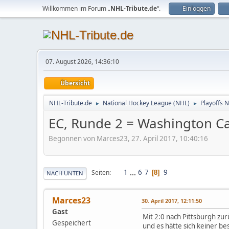
Willkommen im Forum „
NHL-Tribute.de
“.
Einloggen
07. August 2026, 14:36:10
Übersicht
NHL-Tribute.de
National Hockey League (NHL)
Playoffs 
►
►
EC, Runde 2 = Washington Ca
Begonnen von Marces23, 27. April 2017, 10:40:16
1
...
6
7
9
Seiten
8
NACH UNTEN
Marces23
30. April 2017, 12:11:50
Gast
Mit 2:0 nach Pittsburgh zu
Gespeichert
und es hätte sich keiner b