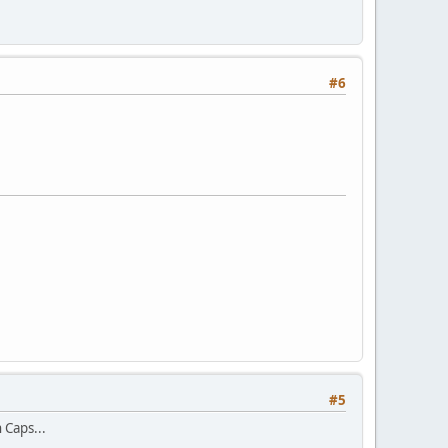
#6
#5
 Caps...