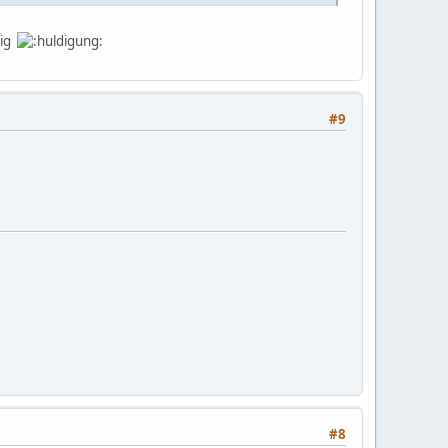
tig
#9
#8