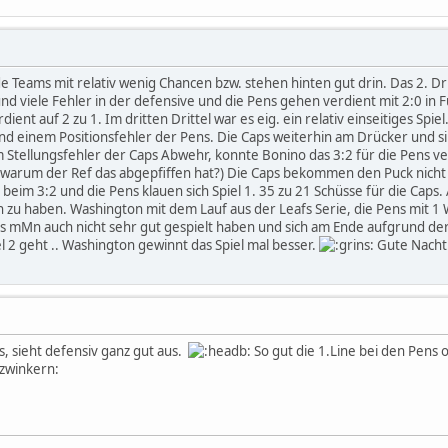
de Teams mit relativ wenig Chancen bzw. stehen hinten gut drin. Das 2. D
nd viele Fehler in der defensive und die Pens gehen verdient mit 2:0 i
dient auf 2 zu 1. Im dritten Drittel war es eig. ein relativ einseitiges Sp
d einem Positionsfehler der Pens. Die Caps weiterhin am Drücker und si
m Stellungsfehler der Caps Abwehr, konnte Bonino das 3:2 für die Pens v
h warum der Ref das abgepfiffen hat?) Die Caps bekommen den Puck nicht
 beim 3:2 und die Pens klauen sich Spiel 1. 35 zu 21 Schüsse für die Caps.
n zu haben. Washington mit dem Lauf aus der Leafs Serie, die Pens mit 
ps mMn auch nicht sehr gut gespielt haben und sich am Ende aufgrund der
 2 geht .. Washington gewinnt das Spiel mal besser.
Gute Nacht
, sieht defensiv ganz gut aus.
So gut die 1.Line bei den Pens of