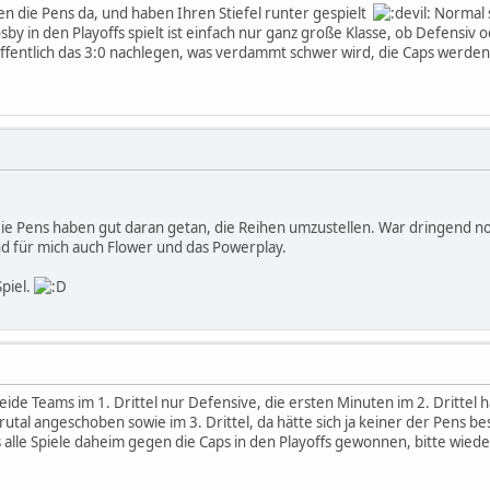
en die Pens da, und haben Ihren Stiefel runter gespielt
Normal s
y in den Playoffs spielt ist einfach nur ganz große Klasse, ob Defensiv od
offentlich das 3:0 nachlegen, was verdammt schwer wird, die Caps werde
Die Pens haben gut daran getan, die Reihen umzustellen. War dringend n
d für mich auch Flower und das Powerplay.
Spiel.
eide Teams im 1. Drittel nur Defensive, die ersten Minuten im 2. Drittel
brutal angeschoben sowie im 3. Drittel, da hätte sich ja keiner der Pens
s alle Spiele daheim gegen die Caps in den Playoffs gewonnen, bitte wie