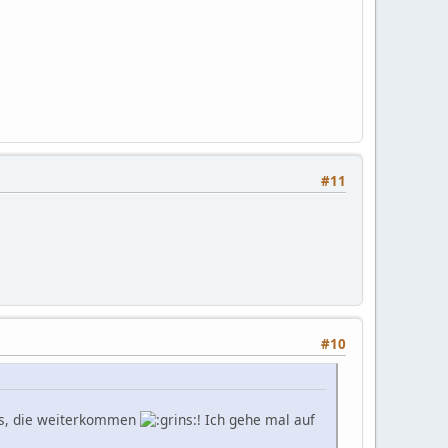
#11
#10
ns, die weiterkommen
! Ich gehe mal auf