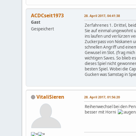
ACDCseit1973
28. April 2017, 04:41:38
Gast
Zerfahrenes 1. Drittel, bei
Gespeichert
Sie auf einmal ungewohnt u
ins laufen und verlürzen ver
Zuckerpass von Niskanen un
schnellen Angriff und eine
Gewusel im Slot. (frag mic
wichtigen Saves. So blieb es
dieses Spiel nicht gewonne
besten Spiel. Wobei die Ca
Gucken was Samstag in Spiel
VitaliSieren
28. April 2017, 01:56:20
Reihenwechsel bei den Pens
besser mit Horni