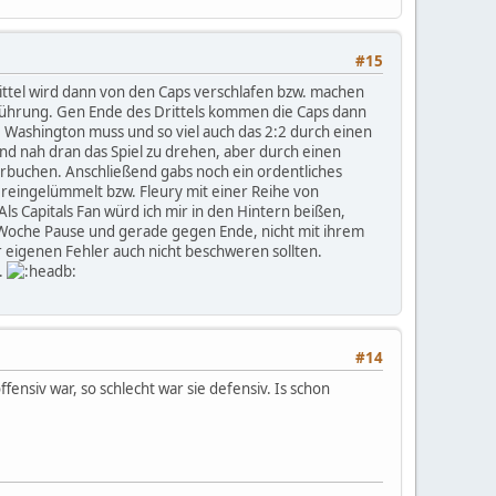
#15
rittel wird dann von den Caps verschlafen bzw. machen
n Führung. Gen Ende des Drittels kommen die Caps dann
iel. Washington muss und so viel auch das 2:2 durch einen
nd nah dran das Spiel zu drehen, aber durch einen
erbuchen. Anschließend gabs noch ein ordentliches
 reingelümmelt bzw. Fleury mit einer Reihe von
 Als Capitals Fan würd ich mir in den Hintern beißen,
1 Woche Pause und gerade gegen Ende, nicht mit ihrem
 eigenen Fehler auch nicht beschweren sollten.
.
#14
fensiv war, so schlecht war sie defensiv. Is schon