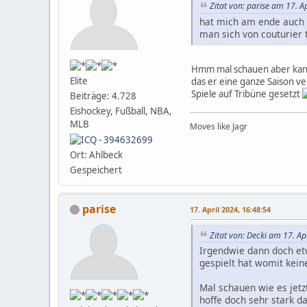
Zitat von: parise am 17. A
hat mich am ende auch ü
man sich von couturier
Hmm mal schauen aber kann 
Elite
das er eine ganze Saison ve
Spiele auf Tribüne gesetzt
Beiträge: 4.728
Eishockey, Fußball, NBA,
MLB
Moves like Jagr
Ort: Ahlbeck
Gespeichert
parise
17. April 2024, 16:48:54
Zitat von: Decki am 17. Ap
Irgendwie dann doch etw
gespielt hat womit kein
Mal schauen wie es jetz
hoffe doch sehr stark d