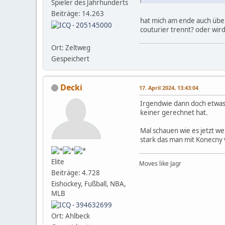
Spieler des Jahrhunderts
Beiträge: 14.263
hat mich am ende auch überr
couturier trennt? oder wir
Ort: Zeltweg
Gespeichert
Decki
17. April 2024, 13:43:04
Irgendwie dann doch etwas b
keiner gerechnet hat.
Mal schauen wie es jetzt w
stark das man mit Konecny 
Elite
Moves like Jagr
Beiträge: 4.728
Eishockey, Fußball, NBA,
MLB
Ort: Ahlbeck