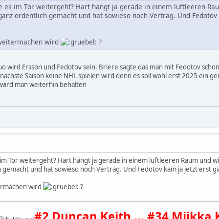
wie es im Tor weitergeht? Hart hängt ja gerade in einem luftleeren 
 ganz ordentlich gemacht und hat sowieso noch Vertrag. Und Fedotov k
 weitermachen wird
?
uo wird Ersson und Fedotov sein. Briere sagte das man mit Fedotov schon
 nächste Saison keine NHL spielen wird denn es soll wohl erst 2025 ein gen
 wird man weiterhin behalten
es im Tor weitergeht? Hart hängt ja gerade in einem luftleeren Raum und 
h gemacht und hat sowieso noch Vertrag. Und Fedotov kam ja jetzt erst ga
termachen wird
?
#2 Duncan Keith ... #34 Miikka 