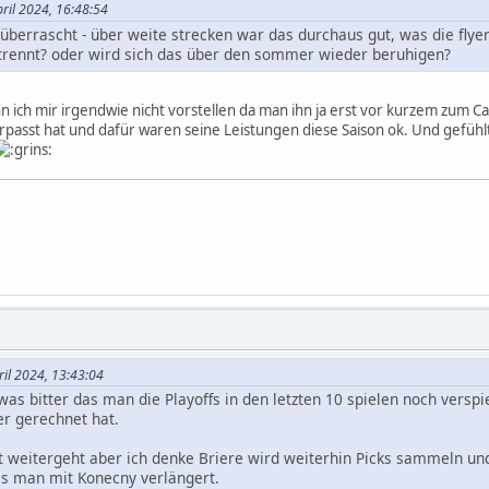
pril 2024, 16:48:54
berrascht - über weite strecken war das durchaus gut, was die flyers
 trennt? oder wird sich das über den sommer wieder beruhigen?
ich mir irgendwie nicht vorstellen da man ihn ja erst vor kurzem zum C
rpasst hat und dafür waren seine Leistungen diese Saison ok. Und gefühlt 
ril 2024, 13:43:04
as bitter das man die Playoffs in den letzten 10 spielen noch versp
er gerechnet hat.
t weitergeht aber ich denke Briere wird weiterhin Picks sammeln u
as man mit Konecny verlängert.