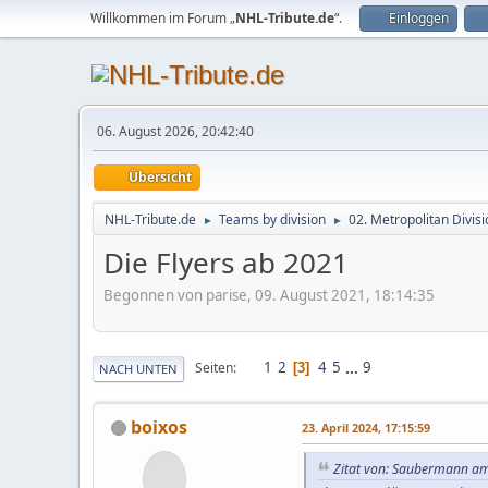
Willkommen im Forum „
NHL-Tribute.de
“.
Einloggen
06. August 2026, 20:42:40
Übersicht
NHL-Tribute.de
Teams by division
02. Metropolitan Divisi
►
►
Die Flyers ab 2021
Begonnen von parise, 09. August 2021, 18:14:35
1
2
4
5
...
9
Seiten
3
NACH UNTEN
boixos
23. April 2024, 17:15:59
Zitat von: Saubermann am 