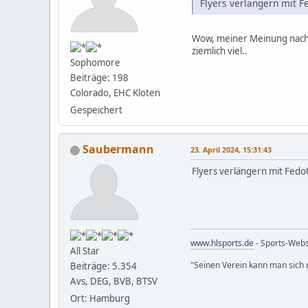
Flyers verlängern mit Fe
Wow, meiner Meinung nach ei
ziemlich viel..
Sophomore
Beiträge: 198
Colorado, EHC Kloten
Gespeichert
Saubermann
23. April 2024, 15:31:43
Flyers verlängern mit Fedot
www.hlsports.de
- Sports-Web
All Star
"Seinen Verein kann man sich n
Beiträge: 5.354
Avs, DEG, BVB, BTSV
Ort: Hamburg