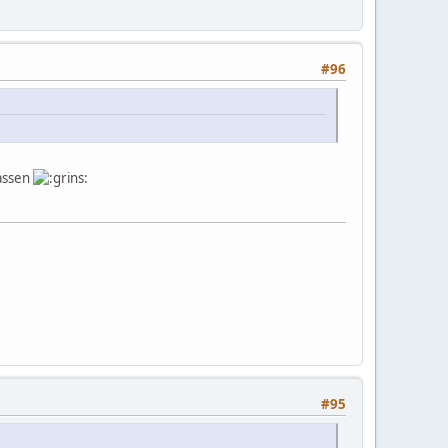
#96
lassen
#95