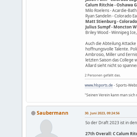
Calum Ritchie - Oshawa Ge
Milo Roelens - Acardie-Bath
Ryan Sandelin - Colorado Ea
Matt Stienburg - Colorado 
Julius Sumpf - Moncton Wi
Briley Wood - Winnipeg Ice,
Auch die Abteilung Attacke 
hoffnungsvolle Talente. Pol
Ambrosio, Miller und Eernis
letzten Saison das College 
Allard sieht nicht so spanne
2 Personen gefällt das.
www.hlsports.de
- Sports-Web
"Seinen Verein kann man sich n
Saubermann
30. Juni 2023, 09:24:56
So der Draft 2023 ist in d
27th Overall: C Calum Ri