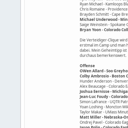
Ryan Michael - Kamloops Bla
Chris Romaine - Providence 
Brayden Schmitt - Cape Bre
Michael Underwood - Minn
Saige Weinstein - Spokane C
Bryan Yoon - Colorado Col
Die Verteidiger-Clique wird
erstmal im Camp und man hö
dabei. Mein Geheimtipp ist
durchaus bemerkenswert.
Offense
OWen Allard - Soo Greyhou
Colby Ambrosio - Boston C
Hunder Anderson - Denver 
Alex Beaucage - Colorado Ea
Joshua Eernisse - Michiga
Jean-Luc Foudy - Colorado 
Simon Lafrance - UQTR Patri
Yoan Loshing - Moncton Wil
Taylor Makar - UMass Minu
Matt Miller - Nebraska-O
Ondrej Pavel - Colorado Eag
Jason Polin - Colorado Eag