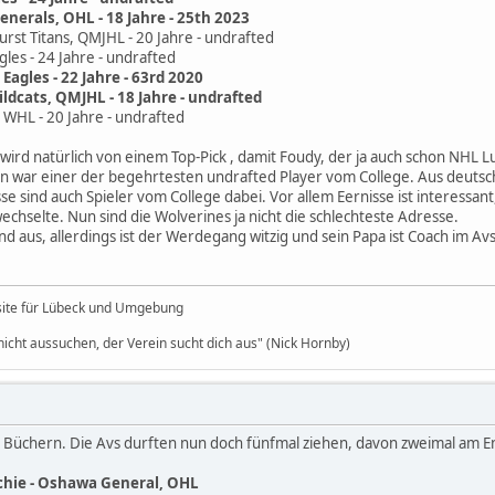
nerals, OHL - 18 Jahre - 25th 2023
urst Titans, QMJHL - 20 Jahre - undrafted
gles - 24 Jahre - undrafted
Eagles - 22 Jahre - 63rd 2020
ldcats, QMJHL - 18 Jahre - undrafted
 WHL - 20 Jahre - undrafted
wird natürlich von einem Top-Pick , damit Foudy, der ja auch schon NHL 
in war einer der begehrtesten undrafted Player vom College. Aus deutsch
se sind auch Spieler vom College dabei. Vor allem Eernisse ist interessant
wechselte. Nun sind die Wolverines ja nicht die schlechteste Adresse.
nd aus, allerdings ist der Werdegang witzig und sein Papa ist Coach im Avs
site für Lübeck und Umgebung
icht aussuchen, der Verein sucht dich aus" (Nick Hornby)
en Büchern. Die Avs durften nun doch fünfmal ziehen, davon zweimal am 
tchie - Oshawa General, OHL