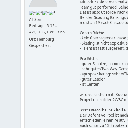
Mit Pick 27 zieht man mal w
Team gut performed. Seine 
Das ist absolut solide nach
Bei den Scouting Rankings 
All Star
meist an 19 nach Chicago o
Beiträge: 5.354
Avs, DEG, BVB, BTSV
Contra Ritchie:
- kein überragender Passer
Ort: Hamburg
- Skating ist nicht explosiv,
Gespeichert
- Talent ist fast ausgereif
Pro Ritchie
- guter Schütze, hammerha
- sehr gutes Two-Way-Game,
- apropos Skating: sehr effi
- guter Leader
- ist Center
wird verglichen mit: Boone
Projection: solider 2C/3C 
31st Overall: D Mikhail 
Der Defensive Pool ist nach
entschieden, einen relati
auch schon zu 13 Einsätzen 