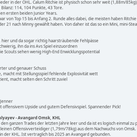
ieder in der OHL. Calum Ritchie ist physisch schon sehr weit (1,88m/85kg
Bilanz: 114, 104 Punkte, 43 Tore.
 den ersten beiden Junior Years.
war von Top 15 bis Anfang 2. Runde alles dabei, die meisten haben Ritchi
der 21 nach Minny gewählt haben. Von daher ist das so ein Mini, mini-St
, hier und da sogar richtig haarsträubende Fehlpässe
 schwierig, ihn da ins Avs Spiel einzuordnen
t, die Scouts sehen wenig High-End Enwicklungspotential
rter und genauer Schuss
 macht mit Stellungsspiel fehlende Explosivität wett
zient, macht selten den Schritt zuviel
 Jenner
mit offensivem Upside und gutem Defensivspiel. Spannender Pick!
Gulyayev - Avangard Omsk, KHL
 den ganzen Trades der letzten Jahre leer und da ist es logisch einmal zu 
v kleinen Offensivverteidiger (1,79m/78kg) aus dem Nachwuchs von Oms
in der KHL. Ist vertraglich bis 2025 an Avangard gebunden.