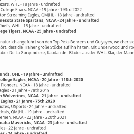
zers, WHL - 18 Jahre - undrafted
College Friars, NCAA - 19 Jahre - 193rd 2022
ton Screaming Eagles, QMJHL - 18 Jahre - undrafted
esota State Spartans, NCAA - 24 Jahre - undrafted
hiefs, WHL - 18 Jahre - undrafted
lege Tigers, NCAA - 25 Jahre - undrafted
 natürlich angeführt von den Top Picks Behrens und Gulyayev, welcher sich
rt, dass die Trainer große Stücke auf ihn halten. Mit Underwood und Yoo
 aber De La Gorgendiere, Kapitän der Blades aus der WHL. Klar, der Mann
nds, OHL - 19 Jahre - undrafted
ollege Eagles, NCAA - 20 Jahre - 118th 2020
Pioneers, NCAA - 18 Jahre - undrafted
gles - 21 Jahre - 78th 2019
n Wolverines, NCAA - 21 Jahre - undrafted
Eagles - 21 Jahre - 75th 2020
otes, USports - 24 Jahre - undrafted
dcats, QMJHL - 19 Jahre - undrafted
temen, NCAA - 22 Jahre - 220th 2021
maha Mavericks, NCAA - 23 Jahre - undrafted
les - 22 Jahre - undrafted
les - 24 Jahre - undrafted