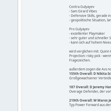
Contra Gulyayev
- Sam Girard Vibes
- Defensive Skills, gerade i
- geopolitische Situation, l
Pro Gulyayev
- exzellenter Playmaker
- sehr guter und schneller 
- kann sich auf hohem Nive
wird verglichen mit: Quinn
Projection: risky pick - we
Fragezeichen.
außerdem zogen die Avs n
155th Overall: D Nikita 
Großgewachsener Verteidige
187 Overall: D Jeremy Ha
Overage Defender, der von 
219th Overall: W Maros Je
Typ Power Forward aus der 