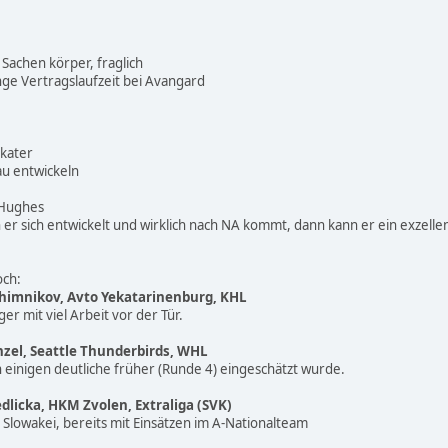
n Sachen körper, fraglich
ange Vertragslaufzeit bei Avangard
Skater
au entwickeln
 Hughes
nn er sich entwickelt und wirklich nach NA kommt, dann kann er ein exzell
och:
Ishimnikov, Avto Yekatarinenburg, KHL
r mit viel Arbeit vor der Tür.
nzel, Seattle Thunderbirds, WHL
einigen deutliche früher (Runde 4) eingeschätzt wurde.
dlicka, HKM Zvolen, Extraliga (SVK)
Slowakei, bereits mit Einsätzen im A-Nationalteam