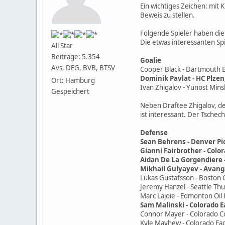
Ein wichtiges Zeichen: mit
Beweis zu stellen.
Folgende Spieler haben di
Die etwas interessanten Sp
All Star
Beiträge: 5.354
Goalie
Avs, DEG, BVB, BTSV
Cooper Black - Dartmouth B
Dominik Pavlat - HC Plzen,
Ort: Hamburg
Ivan Zhigalov - Yunost Mins
Gespeichert
Neben Draftee Zhigalov, der
ist interessant. Der Tsche
Defense
Sean Behrens - Denver Pio
Gianni Fairbrother - Color
Aidan De La Gorgendiere -
Mikhail Gulyayev - Avanga
Lukas Gustafsson - Boston C
Jeremy Hanzel - Seattle Th
Marc Lajoie - Edmonton Oil 
Sam Malinski - Colorado Ea
Connor Mayer - Colorado Co
Kyle Mayhew - Colorado Eagl