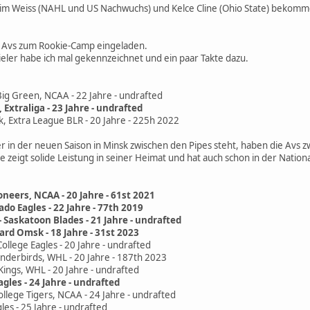
 Kim Weiss (NAHL und US Nachwuchs) und Kelce Cline (Ohio State) bekomme
e Avs zum Rookie-Camp eingeladen.
ieler habe ich mal gekennzeichnet und ein paar Takte dazu.
ig Green, NCAA - 22 Jahre - undrafted
 Extraliga - 23 Jahre - undrafted
k, Extra League BLR - 20 Jahre - 225h 2022
 in der neuen Saison in Minsk zwischen den Pipes steht, haben die Avs z
che zeigt solide Leistung in seiner Heimat und hat auch schon in der Na
neers, NCAA - 20 Jahre - 61st 2021
ado Eagles - 22 Jahre - 77th 2019
 Saskatoon Blades - 21 Jahre - undrafted
rd Omsk - 18 Jahre - 31st 2023
ollege Eagles - 20 Jahre - undrafted
underbirds, WHL - 20 Jahre - 187th 2023
Kings, WHL - 20 Jahre - undrafted
gles - 24 Jahre - undrafted
llege Tigers, NCAA - 24 Jahre - undrafted
es - 25 Jahre - undrafted