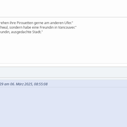
drehen ihre Pirouetten gerne am anderen Ufer."
schwul, sondern habe eine Freundin in Vancouver."
undin, ausgedachte Stadt."
d29 am 06. März 2025, 08:55:08