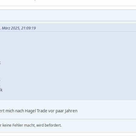
5. März 2025, 21:09:19
k
k
k
ck
ert mich nach Hagel Trade vor paar Jahren
r keine Fehler macht, wird befördert.