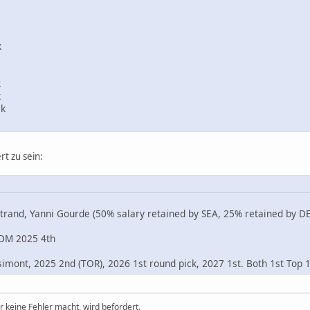
k
k
k
ck
rt zu sein:
strand, Yanni Gourde (50% salary retained by SEA, 25% retained by DE
EDM 2025 4th
imont, 2025 2nd (TOR), 2026 1st round pick, 2027 1st. Both 1st Top 
r keine Fehler macht, wird befördert.