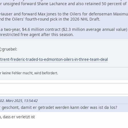
r unsigned forward Shane Lachance and also retained 50 percent of F
Hauser and forward Max Jones to the Oilers for defenseman Maximus 
d the Oilers' fourth-round pick in the 2026 NHL Draft.
of a two-year, $4.6 million contract ($2.3 million average annual value
restricted free agent after this season.
rent-frederic-traded-to-edmonton-oilers-in-three-team-deal
r keine Fehler macht, wird befördert.
 02. März 2025, 13:54:42
 geschont, damit er getradet werden kann oder was ist da los?
 dass er verletzt ist