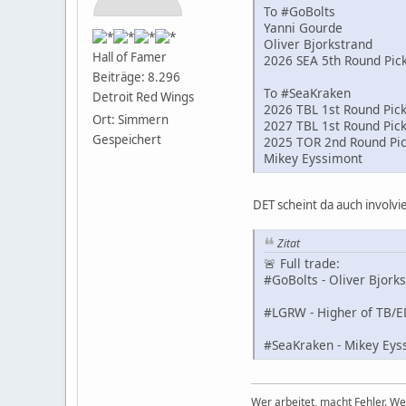
To #GoBolts
Yanni Gourde
Oliver Bjorkstrand
Hall of Famer
2026 SEA 5th Round Pic
Beiträge: 8.296
To #SeaKraken
Detroit Red Wings
2026 TBL 1st Round Pic
Ort: Simmern
2027 TBL 1st Round Pic
Gespeichert
2025 TOR 2nd Round Pi
Mikey Eyssimont
DET scheint da auch involvie
Zitat
🚨 Full trade:
#GoBolts - Oliver Bjork
#LGRW - Higher of TB/
#SeaKraken - Mikey Eyss
Wer arbeitet, macht Fehler. We