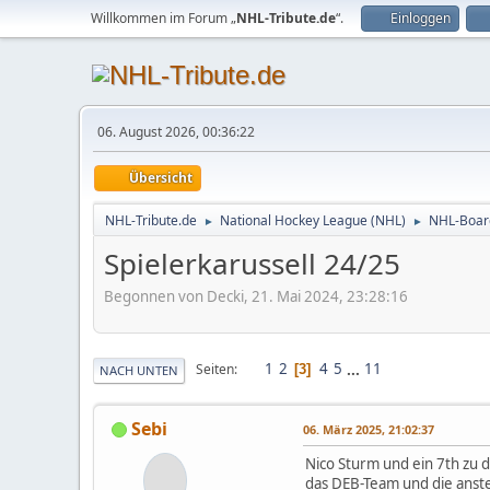
Willkommen im Forum „
NHL-Tribute.de
“.
Einloggen
06. August 2026, 00:36:22
Übersicht
NHL-Tribute.de
National Hockey League (NHL)
NHL-Boar
►
►
Spielerkarussell 24/25
Begonnen von Decki, 21. Mai 2024, 23:28:16
1
2
4
5
...
11
Seiten
3
NACH UNTEN
Sebi
06. März 2025, 21:02:37
Nico Sturm und ein 7th zu 
das DEB-Team und die ans