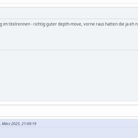
tig im titelrennen - richtig guter depth-move, vorne raus hatten die ja eh
5. März 2025, 21:09:19