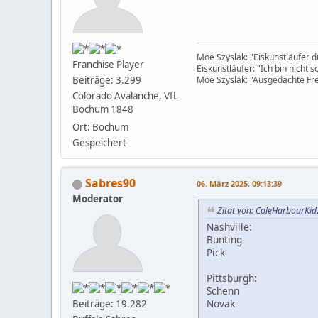
Moe Szyslak: "Eiskunstläufer 
Franchise Player
Eiskunstläufer: "Ich bin nicht 
Moe Szyslak: "Ausgedachte Fre
Beiträge: 3.299
Colorado Avalanche, VfL
Bochum 1848
Ort: Bochum
Gespeichert
Sabres90
06. März 2025, 09:13:39
Moderator
Zitat von: ColeHarbourKi
Nashville:
Bunting
Pick
Pittsburgh:
Schenn
Novak
Beiträge: 19.282