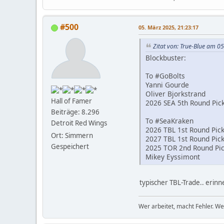
#500
05. März 2025, 21:23:17
Zitat von: True-Blue am 0
Blockbuster:
To #GoBolts
Yanni Gourde
Oliver Bjorkstrand
Hall of Famer
2026 SEA 5th Round Pic
Beiträge: 8.296
To #SeaKraken
Detroit Red Wings
2026 TBL 1st Round Pic
Ort: Simmern
2027 TBL 1st Round Pic
Gespeichert
2025 TOR 2nd Round Pi
Mikey Eyssimont
typischer TBL-Trade.. erinn
Wer arbeitet, macht Fehler. We