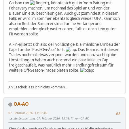
Carlson ran
), könnte sich gut in 'nem Pairing mit
Fehervary machen, um nochmal das Spiel an und von der
Blauen Linie zu beschleunigen. Auch gut (zumindest in diesem
Fall): er wird im Sommer ebenfalls gleich wieder UFA, kann sich
also im Rest der Saison erstmal für 'ne Verlängerung
empfehlen oder gleich weiterziehen, falls es doch kein guter
Fit werden sollte.
All-in-all setzt sich also der vorsichtige & allmähliche Umbau der
Caps für die "Post-Ovi-Ära" fort.
Das Team ist mit diesen
Trades nochmal etwas verjüngt worden und ganz wichtig: die
Umstellungen haben auch nochmal ein paar Mille im Cap
freigeschaufelt, was natürlich mehr Handlungsfreiraum für
weitere Off-Season-Trades bieten sollte.
An Saschok lass ich nichts kommen...
OA-AO
07. Februar 2026, 13:16:44
#8
Letzte Bearbeitung
: 07. Februar 2026, 13:19:11 von OA-AO