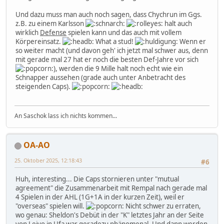
Und dazu muss man auch noch sagen, dass Chychrun im Ggs.
z.B. zu einem Karlsson
halt auch
wirklich
Defense
spielen kann und das auch mit vollem
Körpereinsatz.
What a stud!
Wenn er
so weiter macht (und davon geh' ich jetzt mal schwer aus, denn
mit gerade mal 27 hat er noch die besten Def-Jahre vor sich
), werden die 9 Mille halt noch echt wie ein
Schnapper aussehen (grade auch unter Anbetracht des
steigenden Caps).
An Saschok lass ich nichts kommen...
OA-AO
25. Oktober 2025, 12:18:43
#6
Huh, interesting... Die Caps stornieren unter "mutual
agreement" die Zusammenarbeit mit Rempal nach gerade mal
4 Spielen in der AHL (1G+1A in der kurzen Zeit), weil er
"overseas" spielen will.
Nicht schwer zu erraten,
wo genau: Sheldon's Debüt in der "K" letztes Jahr an der Seite