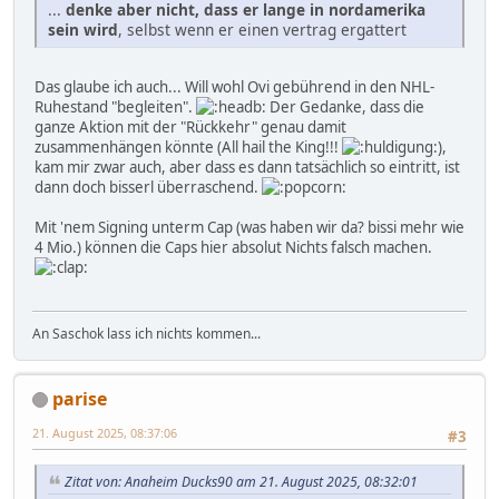
...
denke aber nicht, dass er lange in nordamerika
sein wird
, selbst wenn er einen vertrag ergattert
Das glaube ich auch... Will wohl Ovi gebührend in den NHL-
Ruhestand "begleiten".
Der Gedanke, dass die
ganze Aktion mit der "Rückkehr" genau damit
zusammenhängen könnte (All hail the King!!!
),
kam mir zwar auch, aber dass es dann tatsächlich so eintritt, ist
dann doch bisserl überraschend.
Mit 'nem Signing unterm Cap (was haben wir da? bissi mehr wie
4 Mio.) können die Caps hier absolut Nichts falsch machen.
An Saschok lass ich nichts kommen...
parise
21. August 2025, 08:37:06
#3
Zitat von: Anaheim Ducks90 am 21. August 2025, 08:32:01