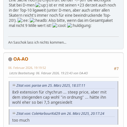
Eine Sache noch zu Chychrun: bei der +/- (eh' die wichtigste
Stat bei D-men
) ist er mit seinen +23 derzeit auch noch
in der Top-10 ligaweit (unter D-men, aber auch unter allen
Skatern reicht's immer noch für eine beeindruckende Top-
20!).
Also bitte, wenn das im Gesamtpaket
mal nicht 9 Mille wert ist!
An Saschok lass ich nichts kommen...
OA-AO
06. Februar 2026, 19:19:52
#7
Letzte Bearbeitung
: 06. Februar 2026, 19:23:43 von OA-AO
Zitat von: parise am 25. März 2025, 18:37:11
8x9 extension für chychrun ... steep price, aber mit
dem steigenden cap wohl "in ordnung" ... hätte ihn
wohl eher so bei 7,5 angesiedelt
Zitat von: ColeHarbourKid29 am 26. März 2025, 20:17:24
too much