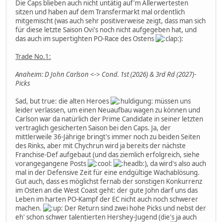
Die Caps blieben auch nicht untätig auf'm Allerwertesten
sitzen und haben auf dem Transfermarkt mal ordentlich
mitgemischt (was auch sehr positiverweise zeigt, dass man sich
für diese letzte Saison Ovi's noch nicht aufgegeben hat, und
das auch im supertighten PO-Race des Ostens
):
Trade No.1:
Anaheim: D John Carlson <-> Cond. 1st (2026) & 3rd Rd (2027)-
Picks
Sad, but true: die alten Heroes
müssen uns
leider verlassen, um einen Neuaufbau wagen zu können und
Carlson war da natürlich der Prime Candidate in seiner letzten
vertraglich gesicherten Saison bei den Caps. Ja, der
mittlerweile 36-Jährige bringt's immer noch zu beiden Seiten
des Rinks, aber mit Chychrun wird ja bereits der nächste
Franchise-Def aufgebaut (und das ziemlich erfolgreich, siehe
vorangegangene Posts
), da wird's also auch
mal in der Defensive Zeit für eine endgültige Wachablösung.
Gut auch, dass es möglichst fernab der sonstigen Konkurrenz
im Osten an die West Coast geht: der gute John darf uns das
Leben im harten PO-Kampf der EC nicht auch noch schwerer
machen.
Der Return sind zwei hohe Picks und nebst der
eh' schon schwer talentierten Hershey-Jugend (die's ja auch