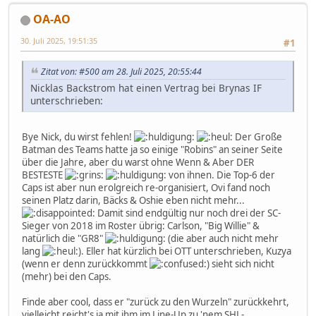
OA-AO
30. Juli 2025, 19:51:35
#1
Zitat von: #500 am 28. Juli 2025, 20:55:44
Nicklas Backstrom hat einen Vertrag bei Brynas IF
unterschrieben:
Bye Nick, du wirst fehlen!
Der Große
Batman des Teams hatte ja so einige "Robins" an seiner Seite
über die Jahre, aber du warst ohne Wenn & Aber DER
BESTESTE
von ihnen. Die Top-6 der
Caps ist aber nun erolgreich re-organisiert, Ovi fand noch
seinen Platz darin, Bäcks & Oshie eben nicht mehr...
Damit sind endgültig nur noch drei der SC-
Sieger von 2018 im Roster übrig: Carlson, "Big Willie" &
natürlich die "GR8"
(die aber auch nicht mehr
lang
). Eller hat kürzlich bei OTT unterschrieben, Kuzya
(wenn er denn zurückkommt
) sieht sich nicht
(mehr) bei den Caps.
Finde aber cool, dass er "zurück zu den Wurzeln" zurückkehrt,
vielleicht reicht's ja mit ihm im Line-Up zu 'nem SHL-