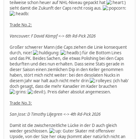
teilweise schon heuer auf NHL-Niveau gepackt hat
)
sieht damit die Zukunft der Caps recht rosig aus.
Trade No.2:
Vancouver: F David Kämpf <-> 6th Rd-Pick 2026
Großer schwerer Mann (die Caps ziehen die Linie konsequent
durch, nice!
) für die Bottom Lines
und das PK. Beides Sachen, die etwas Polishing bei den Caps
bedurften und dies nun erhalten. Dass seine Stats gerade in
dieser Saison einen ziemlichen Dip in den Keller genommen
haben, stört mich nicht weiter: bei den desolaten Nucks in
diesem Jahr war halt auch nicht mehr drin
(ich hab'
doch gesagt, dass die mehr Kanadier im Kader brauchen
). Preis daher absolut angemessen.
Trade No.3:
San Jose: D Timothy Liljegren <-> 4th Rd-Pick 2026
Damit ist die zwischenzeitliche Lücke in der D auch gleich
wieder geschlossen.
Guter Skater mit offensiver
Upside, von der Size her okay (kommt aber natürlich nicht an