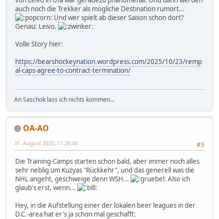
von Leivo in Ufa war geradezu phänomenal. Und dann werden
auch noch die Trekker als mögliche Destination rumort...
Und wer spielt ab dieser Saison schon dort?
Genau: Leivo.
Volle Story hier:
https://bearshockeynation.wordpress.com/2025/10/23/remp
al-caps-agree-to-contract-termination/
An Saschok lass ich nichts kommen...
OA-AO
31. August 2025, 11:28:06
#5
Die Training-Camps starten schon bald, aber immer noch alles
sehr neblig um Kuzyas "Rückkehr", und das generell was die
NHL angeht, geschweige denn WSH...
Also ich
glaub's erst, wenn...
Hey, in die Aufstellung einer der lokalen beer leagues in der
D.C.-area hat er's ja schon mal geschafft: