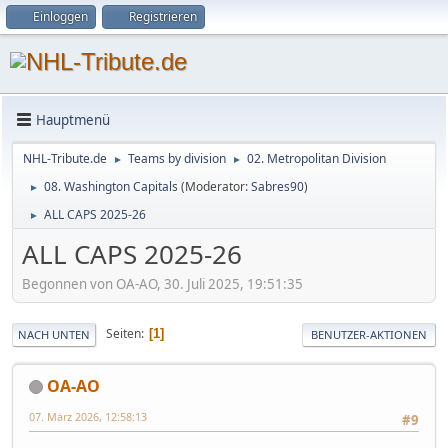
Einloggen
Registrieren
Hauptmenü
NHL-Tribute.de
Teams by division
02. Metropolitan Division
►
►
08. Washington Capitals
(Moderator:
Sabres90
)
►
ALL CAPS 2025-26
►
ALL CAPS 2025-26
Begonnen von OA-AO, 30. Juli 2025, 19:51:35
Seiten
1
NACH UNTEN
BENUTZER-AKTIONEN
OA-AO
07. März 2026, 12:58:13
#9