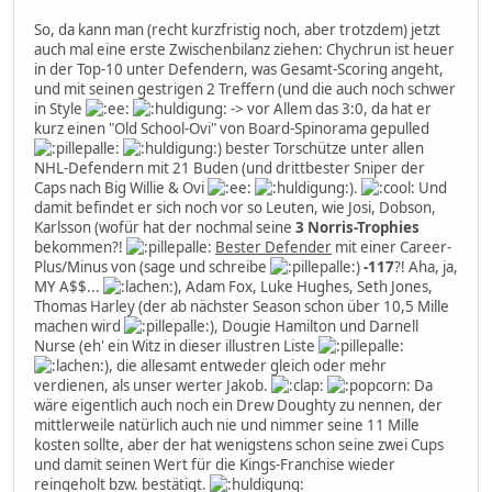
So, da kann man (recht kurzfristig noch, aber trotzdem) jetzt
auch mal eine erste Zwischenbilanz ziehen: Chychrun ist heuer
in der Top-10 unter Defendern, was Gesamt-Scoring angeht,
und mit seinen gestrigen 2 Treffern (und die auch noch schwer
in Style
-> vor Allem das 3:0, da hat er
kurz einen "Old School-Ovi" von Board-Spinorama gepulled
) bester Torschütze unter allen
NHL-Defendern mit 21 Buden (und drittbester Sniper der
Caps nach Big Willie & Ovi
).
Und
damit befindet er sich noch vor so Leuten, wie Josi, Dobson,
Karlsson (wofür hat der nochmal seine
3 Norris-Trophies
bekommen?!
Bester Defender
mit einer Career-
Plus/Minus von (sage und schreibe
)
-117
?! Aha, ja,
MY A$$...
), Adam Fox, Luke Hughes, Seth Jones,
Thomas Harley (der ab nächster Season schon über 10,5 Mille
machen wird
), Dougie Hamilton und Darnell
Nurse (eh' ein Witz in dieser illustren Liste
), die allesamt entweder gleich oder mehr
verdienen, als unser werter Jakob.
Da
wäre eigentlich auch noch ein Drew Doughty zu nennen, der
mittlerweile natürlich auch nie und nimmer seine 11 Mille
kosten sollte, aber der hat wenigstens schon seine zwei Cups
und damit seinen Wert für die Kings-Franchise wieder
reingeholt bzw. bestätigt.