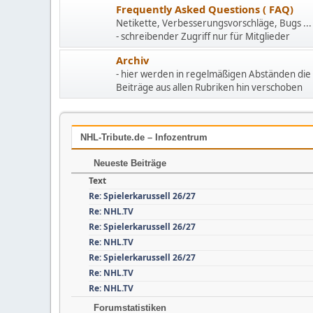
Frequently Asked Questions ( FAQ)
Netikette, Verbesserungsvorschläge, Bugs ...
- schreibender Zugriff nur für Mitglieder
Archiv
- hier werden in regelmäßigen Abständen die 
Beiträge aus allen Rubriken hin verschoben
NHL-Tribute.de – Infozentrum
Neueste Beiträge
Text
Re: Spielerkarussell 26/27
Re: NHL.TV
Re: Spielerkarussell 26/27
Re: NHL.TV
Re: Spielerkarussell 26/27
Re: NHL.TV
Re: NHL.TV
Forumstatistiken