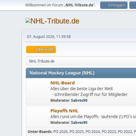
Willkommen im Forum „
NHL-Tribute.de
“.
Einloggen
07. August 2026, 11:39:58
Übersicht
NHL-Tribute.de
National Hockey League (NHL)
NHL-Board
Alles über die beste Liga der Welt
- schreibender Zugriff nur für Mitglieder
Moderator:
Sabres90
Playoffs NHL
Alles rund um die Playoffs - laufende (!) PO´s 
Moderator:
Sabres90
Unter-Boards
PO 2026
PO 2025
PO 2024
PO 2023
PO 2022
P