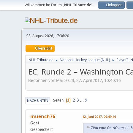
Willkommen im Forum „
NHL-Tribute.de
“.
Einloggen
08. August 2026, 17:36:20
Übersicht
NHL-Tribute.de
National Hockey League (NHL)
Playoffs 
►
►
EC, Runde 2 = Washington Ca
Begonnen von Marces23, 27. April 2017, 10:40:16
2
3
...
9
Seiten
1
NACH UNTEN
muench76
12. Juni 2017, 09:49:49
Gast
Zitat von: OA-AO am 11. 
Gespeichert