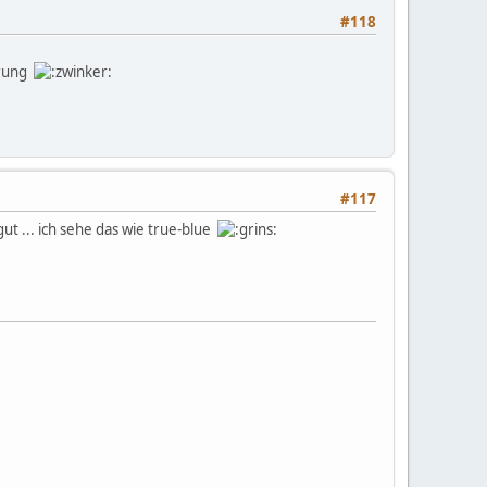
#118
erung
#117
ut ... ich sehe das wie true-blue