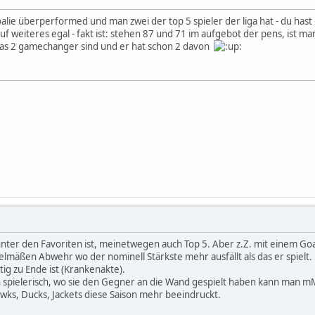
alie überperformed und man zwei der top 5 spieler der liga hat - du hast
 auf weiteres egal - fakt ist: stehen 87 und 71 im aufgebot der pens, ist m
l das 2 gamechanger sind und er hat schon 2 davon
unter den Favoriten ist, meinetwegen auch Top 5. Aber z.Z. mit einem Go
lmäßen Abwehr wo der nominell Stärkste mehr ausfällt als das er spiel
tig zu Ende ist (Krankenakte).
 spielerisch, wo sie den Gegner an die Wand gespielt haben kann man m
wks, Ducks, Jackets diese Saison mehr beeindruckt.