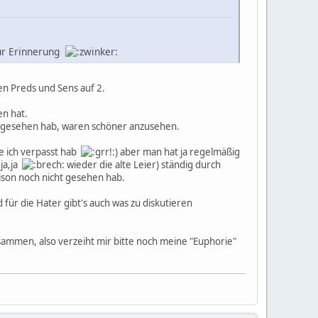
zur Erinnerung
en Preds und Sens auf 2.
en hat.
mal gesehen hab, waren schöner anzusehen.
ie ich verpasst hab
) aber man hat ja regelmäßig
ja,ja
wieder die alte Leier) ständig durch
ison noch nicht gesehen hab.
 für die Hater gibt's auch was zu diskutieren
usammen, also verzeiht mir bitte noch meine "Euphorie"