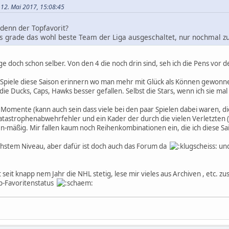
 12. Mai 2017, 15:08:45
denn der Topfavorit?
ns grade das wohl beste Team der Liga ausgeschaltet, nur nochmal 
 doch schon selber. Von den 4 die noch drin sind, seh ich die Pens vor d
n Spiele diese Saison erinnern wo man mehr mit Glück als Können gewonn
die Ducks, Caps, Hawks besser gefallen. Selbst die Stars, wenn ich sie 
 Momente (kann auch sein dass viele bei den paar Spielen dabei waren, d
Katastrophenabwehrfehler und ein Kader der durch die vielen Verletzten (
n-mäßig. Mir fallen kaum noch Reihenkombinationen ein, die ich diese Sa
chstem Niveau, aber dafür ist doch auch das Forum da
und
seit knapp nem Jahr die NHL stetig, lese mir vieles aus Archiven , etc. z
op-Favoritenstatus