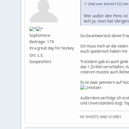
Zitat von: Soeren1122 am
Wer außer den Pens ist 
Ach ja, man hat übrige
Sophomore
Du beantwortest deine Frage
Beiträge: 179
Ich muss mich an die viele
its a great day for hockey
Auch spielerisch haben mir 
Ort: L.E.
Trotzdem gab es auch geile
Gespeichert
das 1.Drittel verschlafen, 
rotieren musste auch Reihe
Es ist zwar jammern auf hö
Außerdem verfolge ich erst 
und Unverständnis bzgl. T
HE SHOOTS AND SCORES