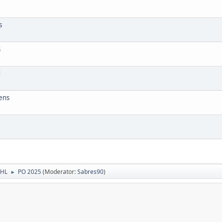
s
s
d
ens
NHL
PO 2025
(Moderator:
Sabres90
)
►