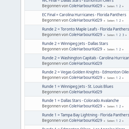
WC Final = Dallas Stars - Edmonton Oilers
Begonnen von
ColeHarbourKid29
1
2
Seiten
EC Final = Carolina Hurricanes - Florida Panthers
Begonnen von
ColeHarbourKid29
1
2
Seiten
Runde 2 = Toronto Maple Leafs - Florida Panthers
Begonnen von
ColeHarbourKid29
1
2
3
Seiten
Runde 2 = Winnipeg Jets - Dallas Stars
Begonnen von
ColeHarbourKid29
1
2
Seiten
Runde 2 = Washington Capitals - Carolina Hurrica
Begonnen von
ColeHarbourKid29
Runde 2 = Vegas Golden Knights - Edmonton Oile
Begonnen von
ColeHarbourKid29
1
2
Seiten
Runde 1 = Winnipeg Jets - St. Louis Blues
Begonnen von
ColeHarbourKid29
Runde 1 = Dallas Stars - Colorado Avalanche
Begonnen von
ColeHarbourKid29
1
2
Seiten
Runde 1 = Tampa Bay Lightning - Florida Panther
Begonnen von
ColeHarbourKid29
1
2
Seiten