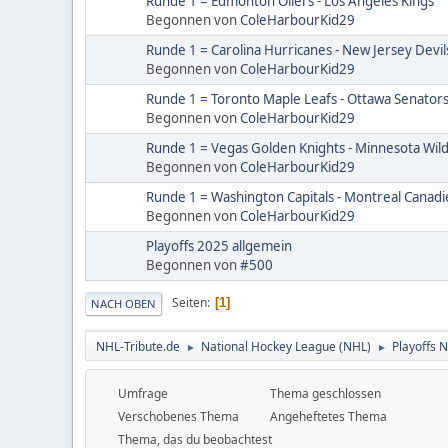
Runde 1 = Edmonton Oilers - Los Angeles Kings
Begonnen von
ColeHarbourKid29
Runde 1 = Carolina Hurricanes - New Jersey Devil
Begonnen von
ColeHarbourKid29
Runde 1 = Toronto Maple Leafs - Ottawa Senator
Begonnen von
ColeHarbourKid29
Runde 1 = Vegas Golden Knights - Minnesota Wil
Begonnen von
ColeHarbourKid29
Runde 1 = Washington Capitals - Montreal Canadi
Begonnen von
ColeHarbourKid29
Playoffs 2025 allgemein
Begonnen von
#500
Seiten
1
NACH OBEN
NHL-Tribute.de
National Hockey League (NHL)
Playoffs 
►
►
Umfrage
Thema geschlossen
Verschobenes Thema
Angeheftetes Thema
Thema, das du beobachtest