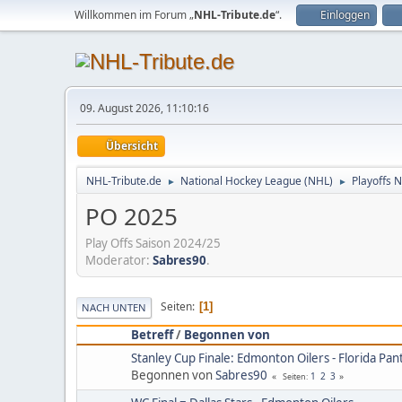
Willkommen im Forum „
NHL-Tribute.de
“.
Einloggen
09. August 2026, 11:10:16
Übersicht
NHL-Tribute.de
National Hockey League (NHL)
Playoffs 
►
►
PO 2025
Play Offs Saison 2024/25
Moderator:
Sabres90
.
Seiten
1
NACH UNTEN
Betreff
/
Begonnen von
Stanley Cup Finale: Edmonton Oilers - Florida Pan
Begonnen von
Sabres90
1
2
3
Seiten