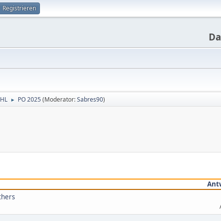
Registrieren
Da
NHL
PO 2025
(Moderator:
Sabres90
)
►
Ant
thers