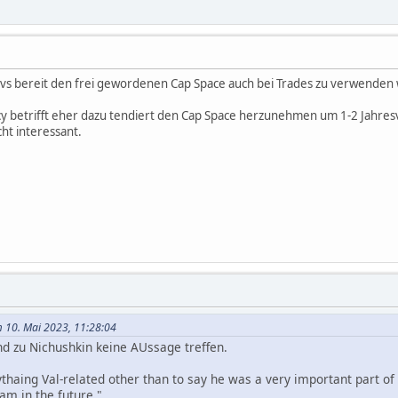
Avs bereit den frei gewordenen Cap Space auch bei Trades zu verwenden 
y betrifft eher dazu tendiert den Cap Space herzunehmen um 1-2 Jahre
cht interessant.
 10. Mai 2023, 11:28:04
d zu Nichushkin keine AUssage treffen.
haing Val-related other than to say he was a very important part of 
am in the future."