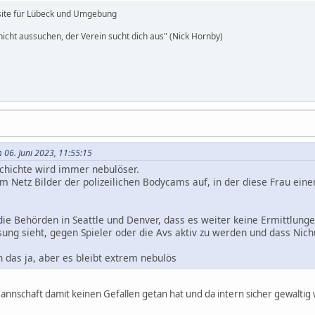
site für Lübeck und Umgebung
icht aussuchen, der Verein sucht dich aus" (Nick Hornby)
 06. Juni 2023, 11:55:15
schichte wird immer nebulöser.
m Netz Bilder der polizeilichen Bodycams auf, in der diese Frau ei
 die Behörden in Seattle und Denver, dass es weiter keine Ermittlunge
sung sieht, gegen Spieler oder die Avs aktiv zu werden und dass Nich
h das ja, aber es bleibt extrem nebulös
 Mannschaft damit keinen Gefallen getan hat und da intern sicher gewalt