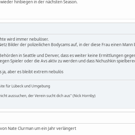
g wieder hinbiegen in der nächsten Season.
chte wird immer nebulöser.
tz Bilder der polizeilichen Bodycams auf, in der diese Frau einen Mann b
 Behörden in Seattle und Denver, dass es weiter keine Ermittlungen gegen 
egen Spieler oder die Avs aktiv zu werden und dass Nichushkin spielberec
s ja, aber es bleibt extrem nebulös
site für Lübeck und Umgebung
icht aussuchen, der Verein sucht dich aus" (Nick Hornby)
von Nate Clurman um ein Jahr verlängert