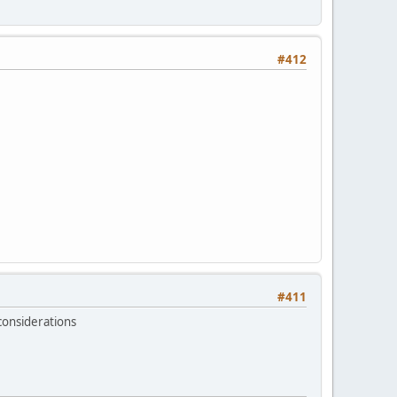
#412
#411
considerations