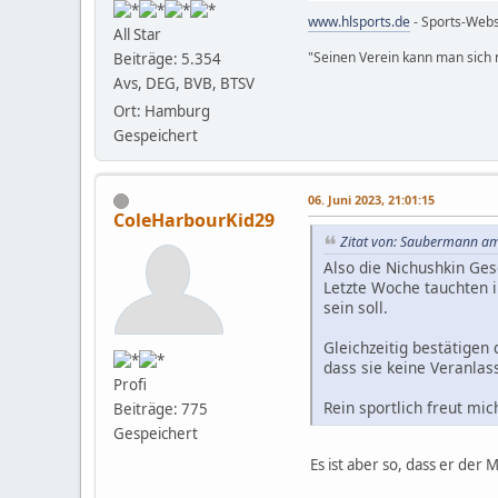
www.hlsports.de
- Sports-Web
All Star
"Seinen Verein kann man sich n
Beiträge: 5.354
Avs, DEG, BVB, BTSV
Ort: Hamburg
Gespeichert
06. Juni 2023, 21:01:15
ColeHarbourKid29
Zitat von: Saubermann am
Also die Nichushkin Ge
Letzte Woche tauchten i
sein soll.
Gleichzeitig bestätigen
dass sie keine Veranlas
Profi
Rein sportlich freut mic
Beiträge: 775
Gespeichert
Es ist aber so, dass er der