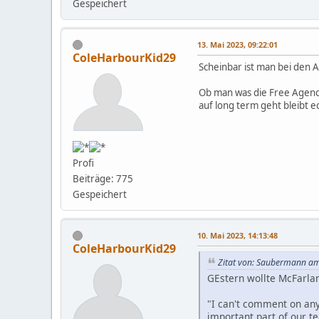
Gespeichert
13. Mai 2023, 09:22:01
ColeHarbourKid29
Scheinbar ist man bei den 
Ob man was die Free Agenc
auf long term geht bleibt e
Profi
Beiträge: 775
Gespeichert
10. Mai 2023, 14:13:48
ColeHarbourKid29
Zitat von: Saubermann am
GEstern wollte McFarlan
"I can't comment on anyt
important part of our te