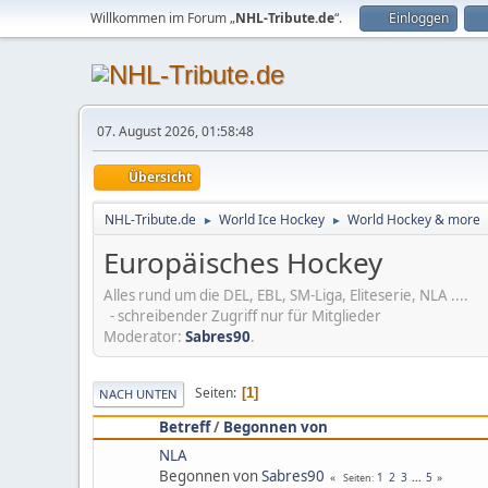
Willkommen im Forum „
NHL-Tribute.de
“.
Einloggen
07. August 2026, 01:58:48
Übersicht
NHL-Tribute.de
World Ice Hockey
World Hockey & more
►
►
Europäisches Hockey
Alles rund um die DEL, EBL, SM-Liga, Eliteserie, NLA ....
- schreibender Zugriff nur für Mitglieder
Moderator:
Sabres90
.
Seiten
1
NACH UNTEN
Betreff
/
Begonnen von
NLA
Begonnen von
Sabres90
1
2
3
...
5
Seiten