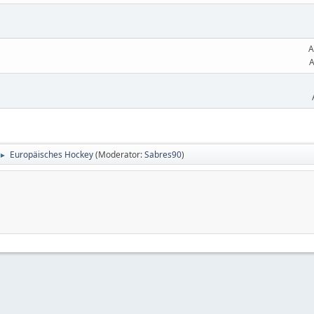
A
A
Europäisches Hockey
(Moderator:
Sabres90
)
►