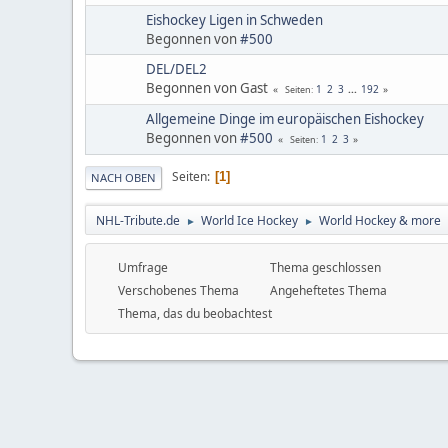
Eishockey Ligen in Schweden
Begonnen von
#500
DEL/DEL2
Begonnen von Gast
1
2
3
...
192
Seiten
Allgemeine Dinge im europäischen Eishockey
Begonnen von
#500
1
2
3
Seiten
Seiten
1
NACH OBEN
NHL-Tribute.de
World Ice Hockey
World Hockey & more
►
►
Umfrage
Thema geschlossen
Verschobenes Thema
Angeheftetes Thema
Thema, das du beobachtest