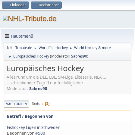
Einloggen
Registrieren
Hauptmenü
NHL-Tribute.de
World Ice Hockey
World Hockey & more
►
►
Europäisches Hockey
(Moderator:
Sabres90
)
►
Europäisches Hockey
Alles rund um die DEL, EBL, SM-Liga, Eliteserie, NLA ....
- schreibender Zugriff nur für Mitglieder
Moderator:
Sabres90
.
Seiten
1
NACH UNTEN
Betreff
/
Begonnen von
Eishockey Ligen in Schweden
Begonnen von
#500