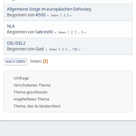
Allgemeine Dinge im europäischen Eishockey
Begonnen von
#500
1
2
3
Seiten
NLA
Begonnen von
Sabres90
1
2
3
...
5
Seiten
DEL/DEL2
Begonnen von Gast
1
2
3
...
192
Seiten
Seiten
1
NACH OBEN
Umfrage
Verschobenes Thema
Thema geschlossen
Angeheftetes Thema
Thema, das du beobachtest