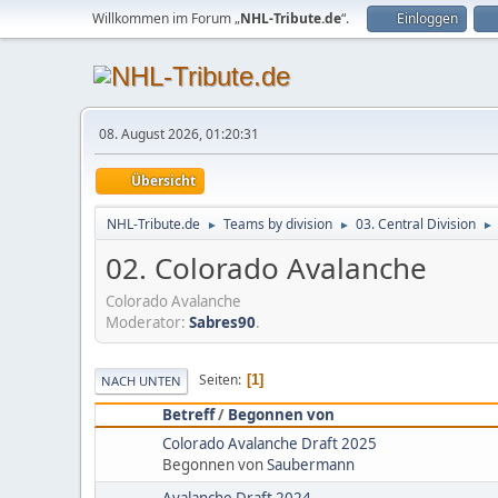
Willkommen im Forum „
NHL-Tribute.de
“.
Einloggen
08. August 2026, 01:20:31
Übersicht
NHL-Tribute.de
Teams by division
03. Central Division
►
►
►
02. Colorado Avalanche
Colorado Avalanche
Moderator:
Sabres90
.
Seiten
1
NACH UNTEN
Betreff
/
Begonnen von
Colorado Avalanche Draft 2025
Begonnen von
Saubermann
Avalanche Draft 2024